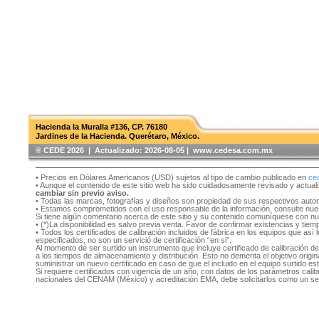
Hacienda la Muralla #136, CP. 76180
Jardines de la Hacienda. Querétaro, México.
®️ CEDE 2026 | Actualizado:
2026-08-05 | www.cedesa.com.mx
• Precios en Dólares Americanos (USD) sujetos al tipo de cambio publicado en
ce
• Aunque el contenido de este sitio web ha sido cuidadosamente revisado y actual
cambiar sin previo aviso.
• Todas las marcas, fotografías y diseños son propiedad de sus respectivos auto
• Estamos comprometidos con el uso responsable de la información, consulte nu
Si tiene algún comentario acerca de este sitio y su contenido comuníquese con n
• (*)La disponibilidad es salvo previa venta. Favor de confirmar existencias y tie
• Todos los certificados de calibración incluidos de fábrica en los equipos que as
especificados, no son un servició de certificación “en si”.
Al momento de ser surtido un instrumento que incluye certificado de calibración d
a los tiempos de almacenamiento y distribución. Esto no demerita el objetivo original
suministrar un nuevo certificado en caso de que el incluido en el equipo surtido e
Si requiere certificados con vigencia de un año, con datos de los parámetros cal
nacionales del CENAM (México) y acreditación EMA, debe solicitarlos como un se