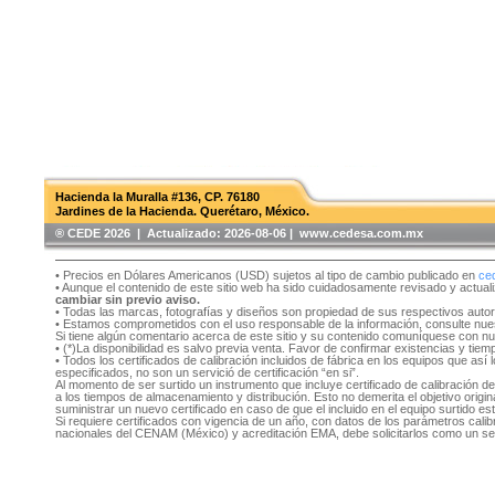
Hacienda la Muralla #136, CP. 76180
Jardines de la Hacienda. Querétaro, México.
®️ CEDE 2026 | Actualizado:
2026-08-06 | www.cedesa.com.mx
• Precios en Dólares Americanos (USD) sujetos al tipo de cambio publicado en
ce
• Aunque el contenido de este sitio web ha sido cuidadosamente revisado y actual
cambiar sin previo aviso.
• Todas las marcas, fotografías y diseños son propiedad de sus respectivos auto
• Estamos comprometidos con el uso responsable de la información, consulte nu
Si tiene algún comentario acerca de este sitio y su contenido comuníquese con n
• (*)La disponibilidad es salvo previa venta. Favor de confirmar existencias y tie
• Todos los certificados de calibración incluidos de fábrica en los equipos que as
especificados, no son un servició de certificación “en si”.
Al momento de ser surtido un instrumento que incluye certificado de calibración d
a los tiempos de almacenamiento y distribución. Esto no demerita el objetivo original
suministrar un nuevo certificado en caso de que el incluido en el equipo surtido e
Si requiere certificados con vigencia de un año, con datos de los parámetros cal
nacionales del CENAM (México) y acreditación EMA, debe solicitarlos como un se