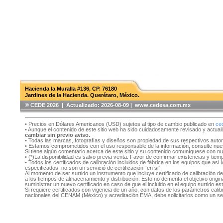
Hacienda la Muralla #136, CP. 76180
Jardines de la Hacienda. Querétaro, México.
®️ CEDE 2026 | Actualizado:
2026-08-09 | www.cedesa.com.mx
• Precios en Dólares Americanos (USD) sujetos al tipo de cambio publicado en
ce
• Aunque el contenido de este sitio web ha sido cuidadosamente revisado y actual
cambiar sin previo aviso.
• Todas las marcas, fotografías y diseños son propiedad de sus respectivos auto
• Estamos comprometidos con el uso responsable de la información, consulte nu
Si tiene algún comentario acerca de este sitio y su contenido comuníquese con n
• (*)La disponibilidad es salvo previa venta. Favor de confirmar existencias y tie
• Todos los certificados de calibración incluidos de fábrica en los equipos que as
especificados, no son un servició de certificación “en si”.
Al momento de ser surtido un instrumento que incluye certificado de calibración d
a los tiempos de almacenamiento y distribución. Esto no demerita el objetivo original
suministrar un nuevo certificado en caso de que el incluido en el equipo surtido e
Si requiere certificados con vigencia de un año, con datos de los parámetros cal
nacionales del CENAM (México) y acreditación EMA, debe solicitarlos como un se