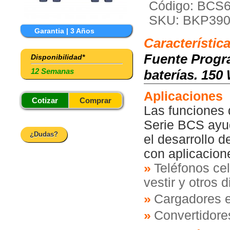
Código: BCS
SKU: BKP39
Garantia | 3 Años
Característic
Fuente Progr
Disponibilidad*
12 Semanas
baterías. 150
Aplicaciones
Cotizar
Comprar
Las funciones 
Serie BCS ayud
¿Dudas?
el desarrollo d
con aplicacion
Teléfonos cel
vestir y otros 
Cargadores e
Convertidor