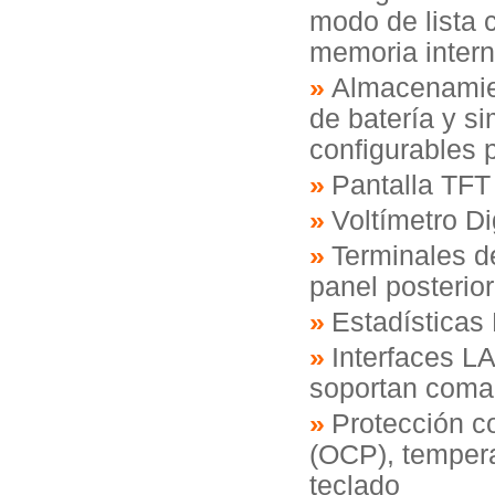
modo de lista 
memoria inter
Almacenamien
de batería y s
configurables p
Pantalla TFT
Voltímetro Di
Terminales d
panel posterior
Estadísticas
Interfaces 
soportan com
Protección co
(OCP), tempera
teclado