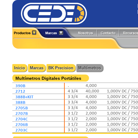
Alineadores
Generadores de Funciones
All-Test Pro
Flir
Analizadores
Herramientas y Accesorios
Amprobe
Fluke
Boroscopios
Hi-Pots
BK Precision
Fluke Process
Calibradores
Localizadores de Cableado
Caltest Electronics
FlukeCal
Inicio
Marcas
BK Precision
Multímetros
Cámaras Termográficas
Medidores
Circutor
Global Specialties
Compensación Reactiva
Multímetros
Comark
GW Instek
Multímetros Digitales Portátiles
Contadores
Osciloscopios
Extech
Hioki
390B
.
4,000
Detectores
Pinzas de Medición
2712
4 3/4
40,000
1,000V DC / 75
Fuentes de Poder
Probadores
388B+KIT
3 3/4
4,000
1,000V DC / 75
388B
3 3/4
4,000
1,000V DC / 75
2705B
3 3/4
4,000
1,000V DC / 75
2707B
3 1/2
2,000
1,000V DC / 75
2704C
3 1/2
2,000
1,000V DC / 75
2706B
3 1/2
2,000
1,000V DC / 75
2703C
3 1/2
2,000
1,000V DC / 75