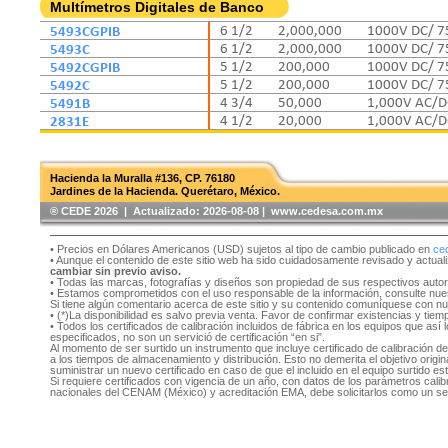
Multímetros Digitales de Banco
5493CGPIB
6 1/2
2,000,000
1000V DC/ 7
5493C
6 1/2
2,000,000
1000V DC/ 7
5492CGPIB
5 1/2
200,000
1000V DC/ 7
5492C
5 1/2
200,000
1000V DC/ 7
5491B
4 3/4
50,000
1,000V AC/D
2831E
4 1/2
20,000
1,000V AC/D
Hacienda la Muralla #136, CP. 76180
Jardines de la Hacienda. Querétaro, México.
®️ CEDE 2026 | Actualizado:
2026-08-08 | www.cedesa.com.mx
• Precios en Dólares Americanos (USD) sujetos al tipo de cambio publicado en
ce
• Aunque el contenido de este sitio web ha sido cuidadosamente revisado y actual
cambiar sin previo aviso.
• Todas las marcas, fotografías y diseños son propiedad de sus respectivos auto
• Estamos comprometidos con el uso responsable de la información, consulte nu
Si tiene algún comentario acerca de este sitio y su contenido comuníquese con n
• (*)La disponibilidad es salvo previa venta. Favor de confirmar existencias y tie
• Todos los certificados de calibración incluidos de fábrica en los equipos que as
especificados, no son un servició de certificación “en si”.
Al momento de ser surtido un instrumento que incluye certificado de calibración d
a los tiempos de almacenamiento y distribución. Esto no demerita el objetivo original
suministrar un nuevo certificado en caso de que el incluido en el equipo surtido e
Si requiere certificados con vigencia de un año, con datos de los parámetros cal
nacionales del CENAM (México) y acreditación EMA, debe solicitarlos como un se