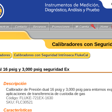
Generadores de Funciones
Programadores
Flir
Keithley
Herramientas y Accesorios
Puntas de Prueba
Fluke
PLS
Calibradores con Segurid
Hi-Pots
Registradores
Fluke Process
Pruftechnik
Localizadores de Cableado
Reguladores energía reactiva
FlukeCal
RIGOL
radores
Calibradores con Seguridad Intrínseca FlukeCal
Medidores
Software
Global Specialties
Tektronix
Multímetros
Switching systems
GW Instek
Osciloscopios
Termómetros
Hioki
l 16 psig y 3,000 psig seguridad Ex
Pinzas de Medición
Probadores
Descripción
Calibrador de Presión dual 16 psig y 3,000 psig para entornos ex
aplicaciones de transferencia de custodia de gas
Código: FLUKE-721EX-1630
SKU: FLC30521
Características