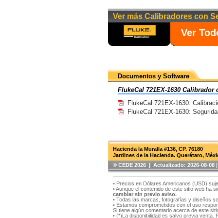
Ver más Calibradores con Se
Ver Tod
Documentos y Software
FlukeCal 721EX-1630 Calibrador d
FlukeCal 721EX-1630: Calibracio
FlukeCal 721EX-1630: Seguridad
Hacienda la Muralla #136, CP. 76180
Jardines de la Hacienda. Querétaro, Méxi
®️ CEDE 2026 | Actualizado:
2026-08-08
• Precios en Dólares Americanos (USD) suje
• Aunque el contenido de este sitio web ha 
cambiar sin previo aviso.
• Todas las marcas, fotografías y diseños s
• Estamos comprometidos con el uso respons
Si tiene algún comentario acerca de este si
• (*)La disponibilidad es salvo previa venta.