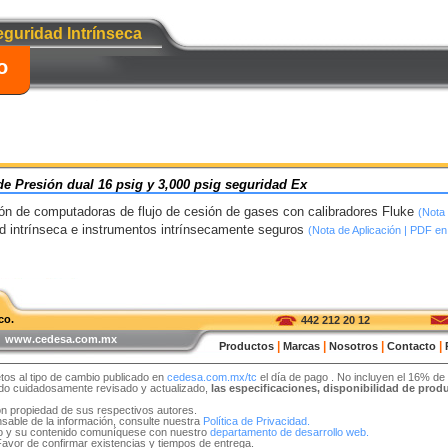
guridad Intrínseca
o
e Presión dual 16 psig y 3,000 psig seguridad Ex
́n de computadoras de flujo de cesión de gases con calibradores Fluke
(Nota 
 intrínseca e instrumentos intrínsecamente seguros
(Nota de Aplicación | PDF en
co.
442 212 20 12
 | www.cedesa.com.mx
|
|
|
|
Productos
Marcas
Nosotros
Contacto
tos al tipo de cambio publicado en
cedesa.com.mx/tc
el día de pago
. No incluyen el 16% de
sido cuidadosamente revisado y actualizado,
las especificaciones, disponibilidad de pro
on propiedad de sus respectivos autores.
able de la información, consulte nuestra
Política de Privacidad.
tio y su contenido comuníquese con nuestro
departamento de desarrollo web.
 Favor de confirmar existencias y tiempos de entrega.