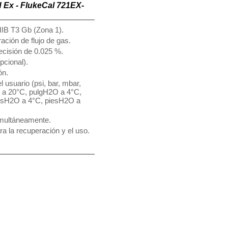
d Ex - FlukeCal 721EX-
IIB T3 Gb (Zona 1).
ación de flujo de gas.
ecisión de 0.025 %.
cional).
ón.
 usuario (psi, bar, mbar,
a 20°C, pulgH2O a 4°C,
esH2O a 4°C, piesH2O a
imultáneamente.
 la recuperación y el uso.