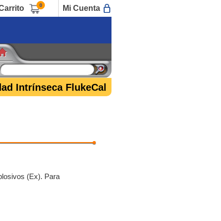
0
Carrito
Mi Cuenta
ad Intrínseca FlukeCal
plosivos (Ex). Para