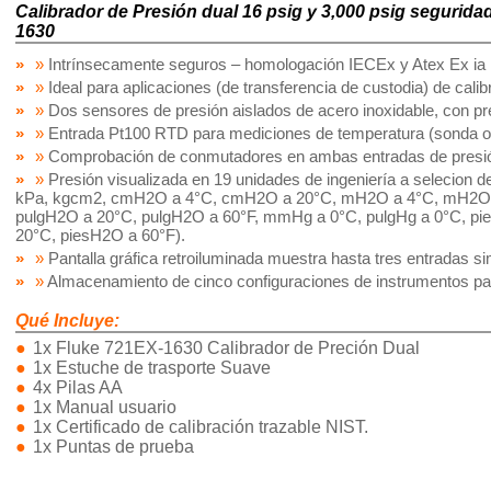
Calibrador de Presión dual 16 psig y 3,000 psig segurida
1630
»
Intrínsecamente seguros – homologación IECEx y Atex Ex ia 
»
Ideal para aplicaciones (de transferencia de custodia) de calibr
»
Dos sensores de presión aislados de acero inoxidable, con pr
»
Entrada Pt100 RTD para mediciones de temperatura (sonda op
»
Comprobación de conmutadores en ambas entradas de presi
»
Presión visualizada en 19 unidades de ingeniería a selecion del
kPa, kgcm2, cmH2O a 4°C, cmH2O a 20°C, mH2O a 4°C, mH2O 
pulgH2O a 20°C, pulgH2O a 60°F, mmHg a 0°C, pulgHg a 0°C, pi
20°C, piesH2O a 60°F).
»
Pantalla gráfica retroiluminada muestra hasta tres entradas s
»
Almacenamiento de cinco configuraciones de instrumentos para
Qué Incluye:
1x Fluke 721EX-1630 Calibrador de Preción Dual
1x Estuche de trasporte Suave
4x Pilas AA
1x Manual usuario
1x Certificado de calibración trazable NIST.
1x Puntas de prueba