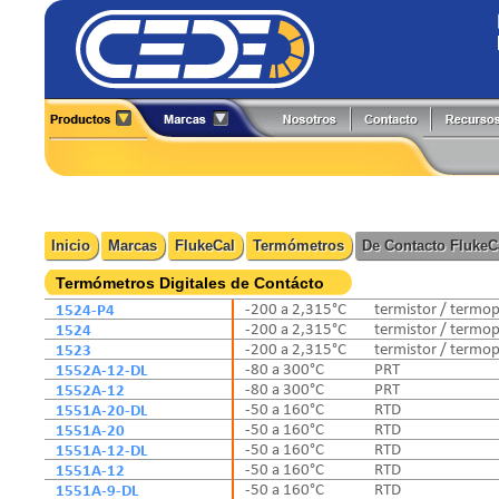
Alineadores
Generadores de Funciones
All-Test Pro
Flir
Analizadores
Herramientas y Accesorios
Amprobe
Fluke
Boroscopios
Hi-Pots
BK Precision
Fluke Process
Calibradores
Localizadores de Cableado
Caltest Electronics
FlukeCal
Inicio
Marcas
FlukeCal
Termómetros
De Contacto FlukeC
Cámaras Termográficas
Medidores
Circutor
Global Specialties
Compensación Reactiva
Multímetros
Comark
GW Instek
Termómetros Digitales de Contácto
Contadores
Osciloscopios
Extech
Hioki
1524-P4
-200 a 2,315°C
termistor / termop
Detectores
Pinzas de Medición
1524
-200 a 2,315°C
termistor / termop
Fuentes de Poder
Probadores
1523
-200 a 2,315°C
termistor / termop
1552A-12-DL
-80 a 300°C
PRT
1552A-12
-80 a 300°C
PRT
1551A-20-DL
-50 a 160°C
RTD
1551A-20
-50 a 160°C
RTD
1551A-12-DL
-50 a 160°C
RTD
1551A-12
-50 a 160°C
RTD
1551A-9-DL
-50 a 160°C
RTD