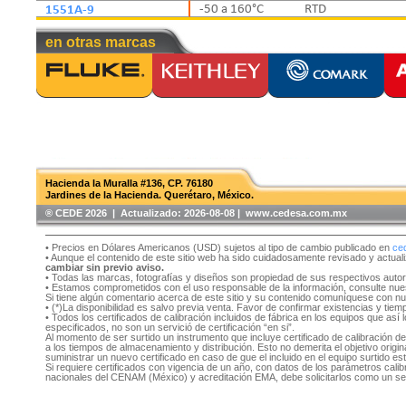
1551A-9
-50 a 160°C
RTD
en otras marcas
Hacienda la Muralla #136, CP. 76180
Jardines de la Hacienda. Querétaro, México.
®️ CEDE 2026 | Actualizado:
2026-08-08 | www.cedesa.com.mx
• Precios en Dólares Americanos (USD) sujetos al tipo de cambio publicado en
ce
• Aunque el contenido de este sitio web ha sido cuidadosamente revisado y actual
cambiar sin previo aviso.
• Todas las marcas, fotografías y diseños son propiedad de sus respectivos auto
• Estamos comprometidos con el uso responsable de la información, consulte nu
Si tiene algún comentario acerca de este sitio y su contenido comuníquese con n
• (*)La disponibilidad es salvo previa venta. Favor de confirmar existencias y tie
• Todos los certificados de calibración incluidos de fábrica en los equipos que as
especificados, no son un servició de certificación “en si”.
Al momento de ser surtido un instrumento que incluye certificado de calibración d
a los tiempos de almacenamiento y distribución. Esto no demerita el objetivo original
suministrar un nuevo certificado en caso de que el incluido en el equipo surtido e
Si requiere certificados con vigencia de un año, con datos de los parámetros cal
nacionales del CENAM (México) y acreditación EMA, debe solicitarlos como un se