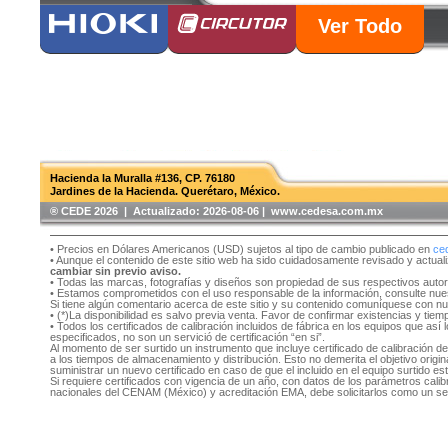
Ver Todo
Hacienda la Muralla #136, CP. 76180
Jardines de la Hacienda. Querétaro, México.
®️ CEDE 2026 | Actualizado:
2026-08-06 | www.cedesa.com.mx
• Precios en Dólares Americanos (USD) sujetos al tipo de cambio publicado en
ce
• Aunque el contenido de este sitio web ha sido cuidadosamente revisado y actual
cambiar sin previo aviso.
• Todas las marcas, fotografías y diseños son propiedad de sus respectivos auto
• Estamos comprometidos con el uso responsable de la información, consulte nu
Si tiene algún comentario acerca de este sitio y su contenido comuníquese con n
• (*)La disponibilidad es salvo previa venta. Favor de confirmar existencias y tie
• Todos los certificados de calibración incluidos de fábrica en los equipos que as
especificados, no son un servició de certificación “en si”.
Al momento de ser surtido un instrumento que incluye certificado de calibración d
a los tiempos de almacenamiento y distribución. Esto no demerita el objetivo original
suministrar un nuevo certificado en caso de que el incluido en el equipo surtido e
Si requiere certificados con vigencia de un año, con datos de los parámetros cal
nacionales del CENAM (México) y acreditación EMA, debe solicitarlos como un se