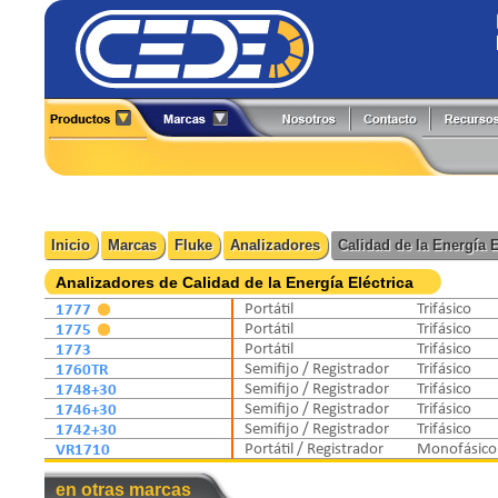
Alineadores
Generadores de Funciones
All-Test Pro
Flir
Analizadores
Herramientas y Accesorios
Amprobe
Fluke
Boroscopios
Hi-Pots
BK Precision
Fluke Process
Calibradores
Localizadores de Cableado
Caltest Electronics
FlukeCal
Inicio
Marcas
Fluke
Analizadores
Calidad de la Energía E
Cámaras Termográficas
Medidores
Circutor
Global Specialties
Compensación Reactiva
Multímetros
Comark
GW Instek
Analizadores de Calidad de la Energía Eléctrica
Contadores
Osciloscopios
Extech
Hioki
1777
Portátil
Trifásico
Detectores
Pinzas de Medición
1775
Portátil
Trifásico
Fuentes de Poder
Probadores
1773
Portátil
Trifásico
1760TR
Semifijo / Registrador
Trifásico
1748+30
Semifijo / Registrador
Trifásico
1746+30
Semifijo / Registrador
Trifásico
1742+30
Semifijo / Registrador
Trifásico
VR1710
Portátil / Registrador
Monofásico
en otras marcas