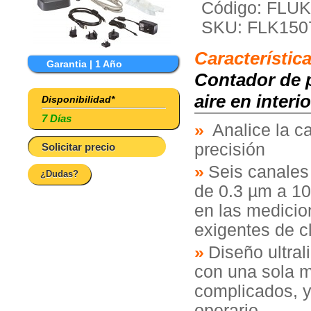
Código: FLU
SKU: FLK150
Característic
Garantia | 1 Año
Contador de pa
aire en interi
Disponibilidad*
7 Días
Analice la ca
precisión
Solicitar precio
Seis canales
¿Dudas?
de 0.3 µm a 10
en las medicio
exigentes de c
Diseño ultra
con una sola 
complicados, 
operario