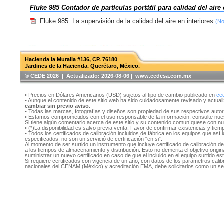
Fluke 985 Contador de partículas portátil para calidad del aire 
Fluke 985: La supervisión de la calidad del aire en interiores
(No
Hacienda la Muralla #136, CP. 76180
Jardines de la Hacienda. Querétaro, México.
®️ CEDE 2026 | Actualizado:
2026-08-06 | www.cedesa.com.mx
• Precios en Dólares Americanos (USD) sujetos al tipo de cambio publicado en
ce
• Aunque el contenido de este sitio web ha sido cuidadosamente revisado y actual
cambiar sin previo aviso.
• Todas las marcas, fotografías y diseños son propiedad de sus respectivos auto
• Estamos comprometidos con el uso responsable de la información, consulte nu
Si tiene algún comentario acerca de este sitio y su contenido comuníquese con n
• (*)La disponibilidad es salvo previa venta. Favor de confirmar existencias y tie
• Todos los certificados de calibración incluidos de fábrica en los equipos que as
especificados, no son un servició de certificación “en si”.
Al momento de ser surtido un instrumento que incluye certificado de calibración d
a los tiempos de almacenamiento y distribución. Esto no demerita el objetivo original
suministrar un nuevo certificado en caso de que el incluido en el equipo surtido e
Si requiere certificados con vigencia de un año, con datos de los parámetros cal
nacionales del CENAM (México) y acreditación EMA, debe solicitarlos como un se