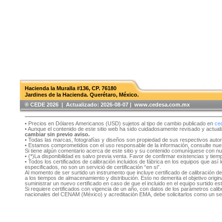
Hacienda la Muralla #136, CP. 76180
Jardines de la Hacienda. Querétaro, México.
®️ CEDE 2026 | Actualizado:
2026-08-07 | www.cedesa.com.mx
• Precios en Dólares Americanos (USD) sujetos al tipo de cambio publicado en
ce
• Aunque el contenido de este sitio web ha sido cuidadosamente revisado y actual
cambiar sin previo aviso.
• Todas las marcas, fotografías y diseños son propiedad de sus respectivos auto
• Estamos comprometidos con el uso responsable de la información, consulte nu
Si tiene algún comentario acerca de este sitio y su contenido comuníquese con n
• (*)La disponibilidad es salvo previa venta. Favor de confirmar existencias y tie
• Todos los certificados de calibración incluidos de fábrica en los equipos que as
especificados, no son un servició de certificación “en si”.
Al momento de ser surtido un instrumento que incluye certificado de calibración d
a los tiempos de almacenamiento y distribución. Esto no demerita el objetivo original
suministrar un nuevo certificado en caso de que el incluido en el equipo surtido e
Si requiere certificados con vigencia de un año, con datos de los parámetros cal
nacionales del CENAM (México) y acreditación EMA, debe solicitarlos como un se