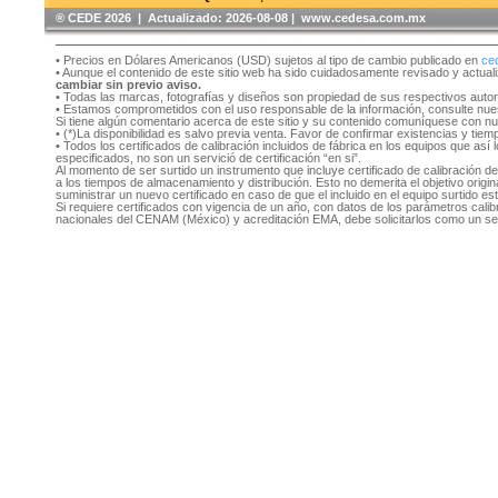
®️ CEDE 2026 | Actualizado:
2026-08-08 | www.cedesa.com.mx
• Precios en Dólares Americanos (USD) sujetos al tipo de cambio publicado en
ce
• Aunque el contenido de este sitio web ha sido cuidadosamente revisado y actual
cambiar sin previo aviso.
• Todas las marcas, fotografías y diseños son propiedad de sus respectivos auto
• Estamos comprometidos con el uso responsable de la información, consulte nu
Si tiene algún comentario acerca de este sitio y su contenido comuníquese con n
• (*)La disponibilidad es salvo previa venta. Favor de confirmar existencias y tie
• Todos los certificados de calibración incluidos de fábrica en los equipos que as
especificados, no son un servició de certificación “en si”.
Al momento de ser surtido un instrumento que incluye certificado de calibración d
a los tiempos de almacenamiento y distribución. Esto no demerita el objetivo original
suministrar un nuevo certificado en caso de que el incluido en el equipo surtido e
Si requiere certificados con vigencia de un año, con datos de los parámetros cal
nacionales del CENAM (México) y acreditación EMA, debe solicitarlos como un se