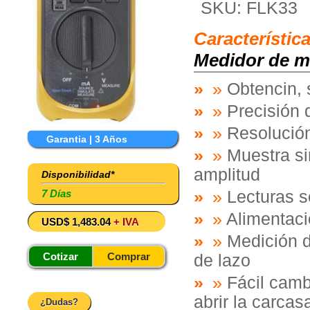
SKU: FLK33
Característic
Medidor de mil
»
Obtencin, 
»
Precisión 
»
Resolució
Garantia | 3 Años
»
Muestra si
amplitud
Disponibilidad*
7 Días
»
Lecturas s
»
Alimentaci
USD$ 1,483.04
+ IVA
»
Medición d
Cotizar
Comprar
de lazo
»
Fácil camb
abrir la carcas
¿Dudas?