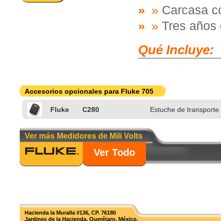
»
Carcasa co
»
Tres años 
Qué Incluye:
Accesorios opcionales para Fluke 705
Fluke
C280
Estuche de transporte
Ver más Medidores de Mili Volts
Ver Todo
Hacienda la Muralla #136, CP. 76180
Jardines de la Hacienda. Querétaro, México.