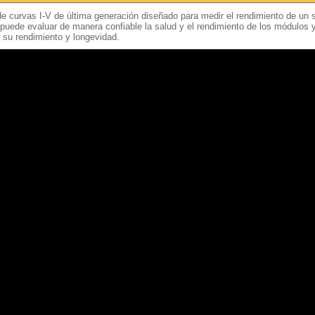
de curvas I-V de última generación diseñado para medir el rendimiento de un 
, puede evaluar de manera confiable la salud y el rendimiento de los módulos
 su rendimiento y longevidad.