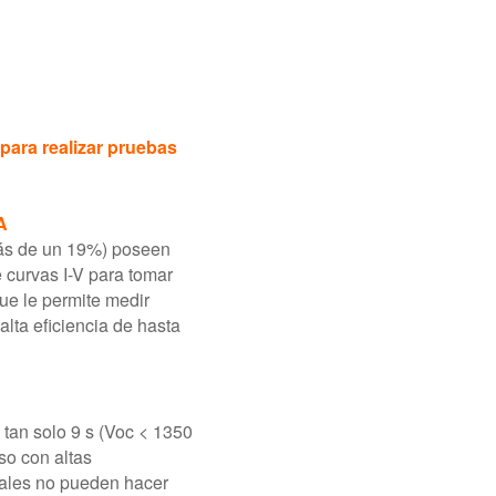
para realizar pruebas
A
más de un 19%) poseen
 curvas I-V para tomar
e le permite medir
lta eficiencia de hasta
tan solo 9 s (Voc < 1350
so con altas
nales no pueden hacer