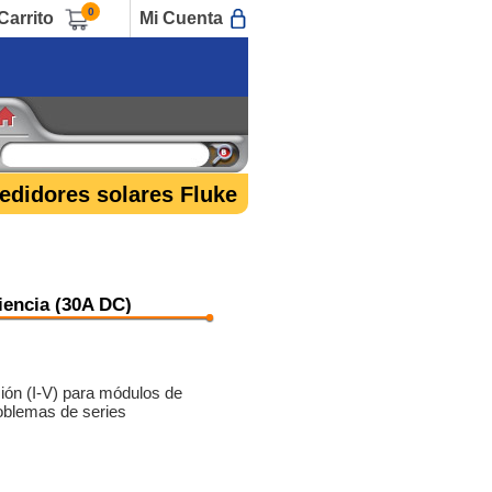
0
Carrito
Mi Cuenta
edidores solares Fluke
iencia (30A DC)
sión (I-V) para módulos de
roblemas de series