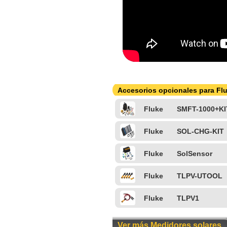
Accesorios opcionales para F
Fluke
SMFT-1000+KI
Fluke
SOL-CHG-KIT
Fluke
SolSensor
Fluke
TLPV-UTOOL
Fluke
TLPV1
Ver más Medidores solares