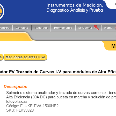
Generadores de Funciones
Programadores
Flir
Keithley
Herramientas y Accesorios
Puntas de Prueba
Fluke
PLS
M
Hi-Pots
Registradores
Fluke Process
Pruftechnik
Localizadores de Cableado
Reguladores energía reactiva
FlukeCal
RIGOL
s
Medidores solares Fluke
Medidores
Software
Global Specialties
Tektronix
Multímetros
Switching systems
GW Instek
Osciloscopios
Termómetros
Hioki
dor FV Trazado de Curvas I-V para módulos de Alta Efic
Pinzas de Medición
Probadores
Descripción
Solmetric sistema analizador y trazado de curvas corriente - ten
Alta Eficiencia (30A DC) para puesta en marcha y solución de p
fotovoltaicas.
Código: FLUKE-PVA-1500HE2
SKU: FLK39328