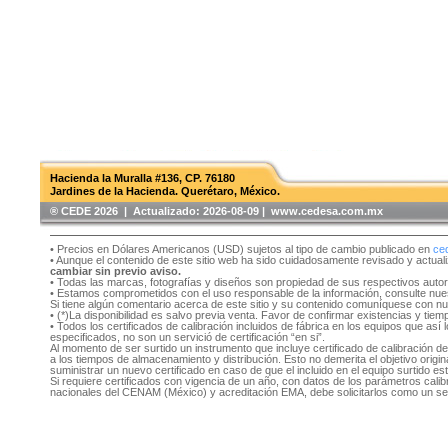
Hacienda la Muralla #136, CP. 76180
Jardines de la Hacienda. Querétaro, México.
®️ CEDE 2026 | Actualizado:
2026-08-09 | www.cedesa.com.mx
• Precios en Dólares Americanos (USD) sujetos al tipo de cambio publicado en
ce
• Aunque el contenido de este sitio web ha sido cuidadosamente revisado y actual
cambiar sin previo aviso.
• Todas las marcas, fotografías y diseños son propiedad de sus respectivos auto
• Estamos comprometidos con el uso responsable de la información, consulte nu
Si tiene algún comentario acerca de este sitio y su contenido comuníquese con n
• (*)La disponibilidad es salvo previa venta. Favor de confirmar existencias y tie
• Todos los certificados de calibración incluidos de fábrica en los equipos que as
especificados, no son un servició de certificación “en si”.
Al momento de ser surtido un instrumento que incluye certificado de calibración d
a los tiempos de almacenamiento y distribución. Esto no demerita el objetivo original
suministrar un nuevo certificado en caso de que el incluido en el equipo surtido e
Si requiere certificados con vigencia de un año, con datos de los parámetros cal
nacionales del CENAM (México) y acreditación EMA, debe solicitarlos como un se