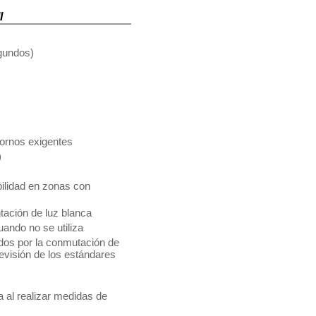
I
gundos)
tornos exigentes
)
bilidad en zonas con
tación de luz blanca
ando no se utiliza
ados por la conmutación de
revisión de los estándares
a al realizar medidas de