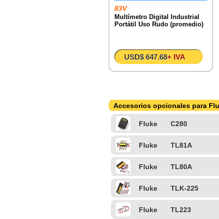
83V
Multímetro Digital Industrial
Portátil Uso Rudo (promedio)
USD$ 647.68
+ IVA
Accesorios opcionales para Flu
Fluke
C280
Fluke
TL81A
Fluke
TL80A
Fluke
TLK-225
Fluke
TL223