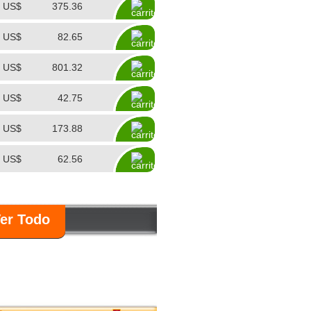
US$
375.36
US$
82.65
US$
801.32
US$
42.75
US$
173.88
US$
62.56
er Todo