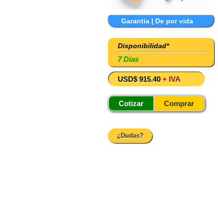
Garantia | De por vida
Disponibilidad*
7 Días
USD$ 915.40
+ IVA
Cotizar
Comprar
¿Dudas?