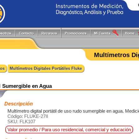
Generadores de Funciones
Programadores
Flir
Keithley
Herramientas y Accesorios
Puntas de Prueba
Fluke
PLS
Multímetros Dig
Hi-Pots
Registradores
Fluke Process
Pruftechnik
Localizadores de Cableado
Reguladores energía reactiva
FlukeCal
RIGOL
ros
Multímetros Digitales Portátiles Fluke
Medidores
Software
Global Specialties
Tektronix
Multímetros
Switching systems
GW Instek
Osciloscopios
Termómetros
Hioki
il Sumergible en Agua
Pinzas de Medición
Probadores
Descripción
Multímetro digital portátil de uso rudo sumergible en agua. Medi
Código: FLUKE-27II
SKU: FLK107
Valor promedio / Para uso residencial, comercial y educación