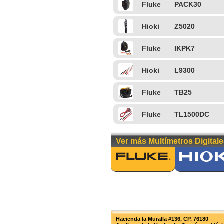
Fluke
PACK30
Hioki
Z5020
Fluke
IKPK7
Hioki
L9300
Fluke
TB25
Fluke
TL1500DC
Ver más Multímetros Digitale
Hacienda la Muralla #136, CP. 76180