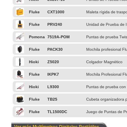
digitales
Fluke
CXT1000
Maleta rígida de trasp
Fluke
PRV240
Unidad de Prueba de 
Pomona
7519A-POM
Puntas de prueba Twis
Fluke
PACK30
Mochila profesional Fl
Hioki
Z5020
Colgador Magnético
Fluke
IKPK7
Mochila Profesional F
aisladas
Hioki
L9300
Puntas de prueba con
Fluke
TB25
Cubeta organizadora p
Fluke
TL1500DC
Juego de Puntas de P
Ver más Multímetros Digitales Portátiles