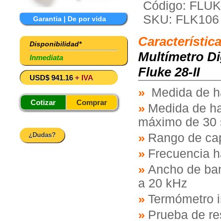
Código: FLUK
SKU: FLK106
Garantia | De por vida
Característic
Disponibilidad*
Multímetro Di
Inmediata
Fluke 28-II
USD$ 941.16
+ IVA
Medida de h
Cotizar
Comprar
Medida de ha
máximo de 30 
¿Dudas?
Rango de ca
Frecuencia h
Ancho de ban
a 20 kHz
Termómetro i
Prueba de re