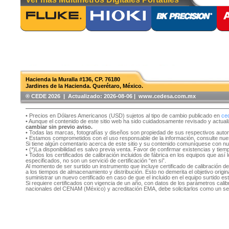
Hacienda la Muralla #136, CP. 76180
Jardines de la Hacienda. Querétaro, México.
®️ CEDE 2026 | Actualizado:
2026-08-06 | www.cedesa.com.mx
• Precios en Dólares Americanos (USD) sujetos al tipo de cambio publicado en
ce
• Aunque el contenido de este sitio web ha sido cuidadosamente revisado y actual
cambiar sin previo aviso.
• Todas las marcas, fotografías y diseños son propiedad de sus respectivos auto
• Estamos comprometidos con el uso responsable de la información, consulte nu
Si tiene algún comentario acerca de este sitio y su contenido comuníquese con n
• (*)La disponibilidad es salvo previa venta. Favor de confirmar existencias y tie
• Todos los certificados de calibración incluidos de fábrica en los equipos que as
especificados, no son un servició de certificación “en si”.
Al momento de ser surtido un instrumento que incluye certificado de calibración d
a los tiempos de almacenamiento y distribución. Esto no demerita el objetivo original
suministrar un nuevo certificado en caso de que el incluido en el equipo surtido e
Si requiere certificados con vigencia de un año, con datos de los parámetros cal
nacionales del CENAM (México) y acreditación EMA, debe solicitarlos como un se