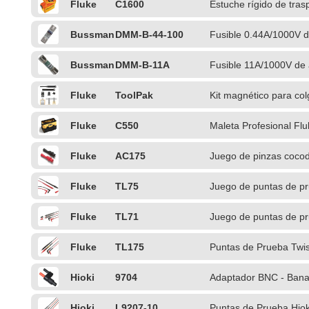
Fluke
C1600
Estuche rígido de tras
Bussman
DMM-B-44-100
Fusible 0.44A/1000V d
n
Bussman
DMM-B-11A
Fusible 11A/1000V de 
n
Fluke
ToolPak
Kit magnético para col
Fluke
C550
Maleta Profesional Fl
Fluke
AC175
Juego de pinzas cocod
Fluke
TL75
Juego de puntas de p
ángulo
Fluke
TL71
Juego de puntas de p
ángulo)
Fluke
TL175
Puntas de Prueba Twi
Hioki
9704
Adaptador BNC - Bana
Hioki
L9207-10
Puntas de Prueba Hiok