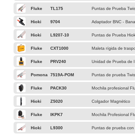
ángulo)
Fluke
TL175
Puntas de Prueba Twi
Hioki
9704
Adaptador BNC - Bana
Hioki
L9207-10
Puntas de Prueba Hiok
digitales
Fluke
CXT1000
Maleta rígida de trasp
Fluke
PRV240
Unidad de Prueba de 
Pomona
7519A-POM
Puntas de prueba Twis
Fluke
PACK30
Mochila profesional Fl
Hioki
Z5020
Colgador Magnético
Fluke
IKPK7
Mochila Profesional F
aisladas
Hioki
L9300
Puntas de prueba con