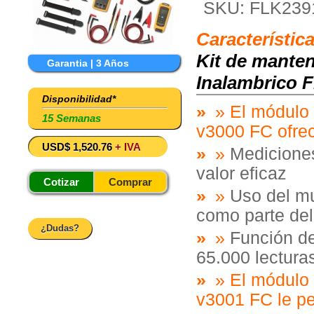
SKU: FLK239
Característic
Kit de manten
Garantia | 3 Años
Inalambrico 
Disponibilidad*
»
El módulo 
15 Semanas
v3000 FC ofre
USD$ 1,520.76
+ IVA
»
Mediciones
valor eficaz
Cotizar
Comprar
»
Uso del mu
como parte del
¿Dudas?
»
Función de 
65.000 lectura
»
El módulo 
v3001 FC le pe