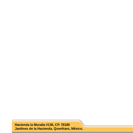
Hacienda la Muralla #136, CP. 76180
Jardines de la Hacienda. Querétaro, México.