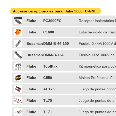
Accesorios opcionales para Fluke 3000FC-GM
Fluke
PC3000FC
Receptor Inalámbrico 
Fluke
C1600
Estuche rígido de tras
Bussman
DMM-B-44-100
Fusible 0.44A/1000V d
n
Bussman
DMM-B-11A
Fusible 11A/1000V de 
n
Fluke
ToolPak
Kit magnético para col
Fluke
C550
Maleta Profesional Fl
Fluke
AC175
Juego de pinzas cocod
Fluke
TL75
Juego de puntas de p
ángulo
Fluke
TL71
Juego de puntas de p