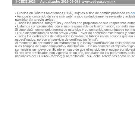
®️ CEDE 2026 | Actualizado:
2026-08-09 | www.cedesa.com.mx
• Precios en Dólares Americanos (USD) sujetos al tipo de cambio publicado en
ce
• Aunque el contenido de este sitio web ha sido cuidadosamente revisado y actual
cambiar sin previo aviso.
• Todas las marcas, fotografías y diseños son propiedad de sus respectivos auto
• Estamos comprometidos con el uso responsable de la información, consulte nu
Si tiene algún comentario acerca de este sitio y su contenido comuníquese con n
• (*)La disponibilidad es salvo previa venta. Favor de confirmar existencias y tie
• Todos los certificados de calibración incluidos de fábrica en los equipos que as
especificados, no son un servició de certificación “en si”.
Al momento de ser surtido un instrumento que incluye certificado de calibración d
a los tiempos de almacenamiento y distribución. Esto no demerita el objetivo original
suministrar un nuevo certificado en caso de que el incluido en el equipo surtido e
Si requiere certificados con vigencia de un año, con datos de los parámetros cal
nacionales del CENAM (México) y acreditación EMA, debe solicitarlos como un se