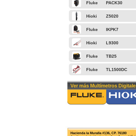
Fluke
PACK30
Hioki
Z5020
Fluke
IKPK7
Hioki
L9300
Fluke
TB25
Fluke
TL1500DC
Ver más Multímetros Digitale
Hacienda la Muralla #136, CP. 76180