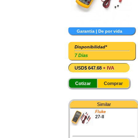
Garantia | De por vida
Disponibilidad*
7 Días
USD$ 647.68
+ IVA
Cotizar
Comprar
Similar
Fluke
27-II