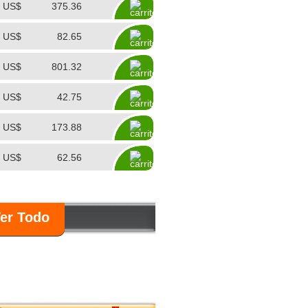
US$
375.36
US$
82.65
US$
801.32
US$
42.75
US$
173.88
US$
62.56
er Todo