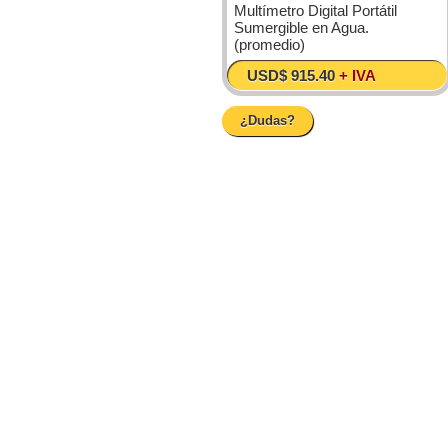
Multímetro Digital Portátil
Sumergible en Agua.
(promedio)
USD$ 915.40
+ IVA
¿Dudas?