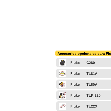
Accesorios opcionales para Fl
Fluke
C280
Fluke
TL81A
Fluke
TL80A
Fluke
TLK-225
Fluke
TL223