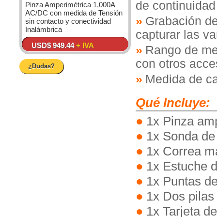
de continuidad
Pinza Amperimétrica 1,000A
AC/DC con medida de Tensión
Grabación de
sin contacto y conectividad
Inalámbrica
capturar las v
USD$ 949.44
+ IVA
Rango de me
con otros acce
¿Dudas?
Medida de ca
Qué Incluye:
1x Pinza am
1x Sonda de 
1x Correa m
1x Estuche de
1x Puntas d
1x Dos pilas
1x Tarjeta d