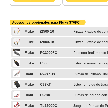
Accesorios opcionales para Fluke 376FC
Fluke
i2500-10
Pinzas Flexible de co
Fluke
i2500-18
Pinzas Flexible de co
Fluke
PC3000FC
Receptor Inalámbrico 
Fluke
C33
Estuche suave de tras
Hioki
L9207-10
Puntas de Prueba Hiok
digitales
Fluke
C37XT
Estuche rígido de tra
Hioki
L9300
Puntas de prueba con
Fluke
TL1500DC
Juego de Puntas de P