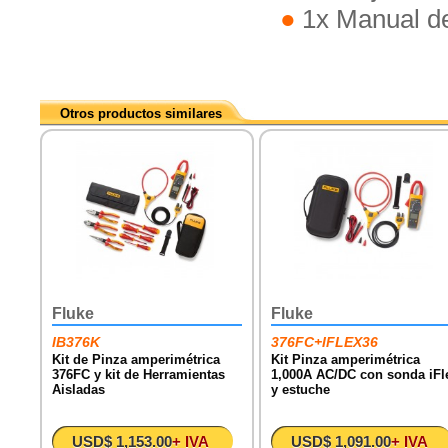
1x Manual d
Otros productos similares
Fluke
Fluke
IB376K
376FC+IFLEX36
Kit de Pinza amperimétrica
Kit Pinza amperimétrica
376FC y kit de Herramientas
1,000A AC/DC con sonda iFl
Aisladas
y estuche
USD$ 1,153.00
+ IVA
USD$ 1,091.00
+ IVA