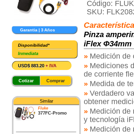
Código: FLU
SKU: FLK208
Característic
Garantia | 3 Años
Pinza amperi
iFlex Φ34mm 
Disponibilidad*
Inmediata
Medición de 
Mediciones d
USD$ 883.20
+ IVA
de corriente fle
Cotizar
Comprar
Medida de te
Verdadero val
obtener medici
Similar
Fluke
Medición de 
377FC-Promo
y tecnología iF
Medición de 