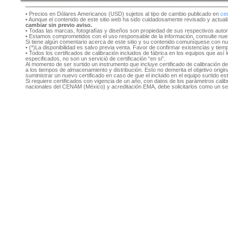
• Precios en Dólares Americanos (USD) sujetos al tipo de cambio publicado en
ce
• Aunque el contenido de este sitio web ha sido cuidadosamente revisado y actual
cambiar sin previo aviso.
• Todas las marcas, fotografías y diseños son propiedad de sus respectivos auto
• Estamos comprometidos con el uso responsable de la información, consulte nu
Si tiene algún comentario acerca de este sitio y su contenido comuníquese con n
• (*)La disponibilidad es salvo previa venta. Favor de confirmar existencias y tie
• Todos los certificados de calibración incluidos de fábrica en los equipos que as
especificados, no son un servició de certificación “en si”.
Al momento de ser surtido un instrumento que incluye certificado de calibración d
a los tiempos de almacenamiento y distribución. Esto no demerita el objetivo original
suministrar un nuevo certificado en caso de que el incluido en el equipo surtido e
Si requiere certificados con vigencia de un año, con datos de los parámetros cal
nacionales del CENAM (México) y acreditación EMA, debe solicitarlos como un se