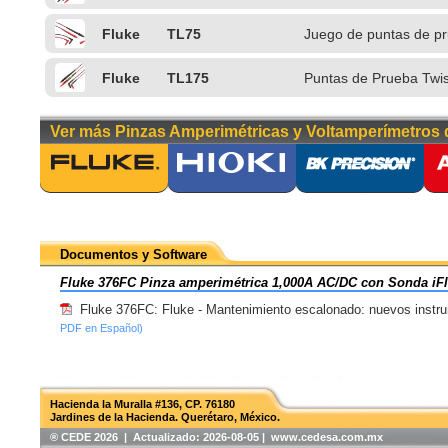
Fluke
TL75
Juego de puntas de p
ángulo
Fluke
TL175
Puntas de Prueba Twi
Ver más Pinzas Amperimétricas y Voltamperímetros
Documentos y Software
Fluke 376FC Pinza amperimétrica 1,000A AC/DC con Sonda i
Fluke 376FC: Fluke - Mantenimiento escalonado: nuevos instr
PDF en Español)
Hacienda la Muralla #136, CP. 76180
Jardines de la Hacienda. Querétaro, México.
®️ CEDE 2026 | Actualizado:
2026-08-05 | www.cedesa.com.mx