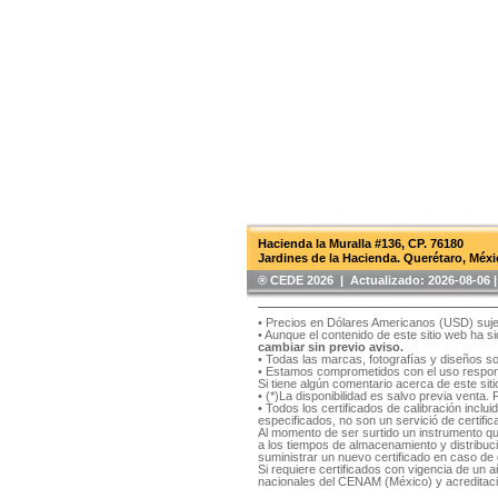
Hacienda la Muralla #136, CP. 76180
Jardines de la Hacienda. Querétaro, Méxi
®️ CEDE 2026 | Actualizado:
2026-08-06
• Precios en Dólares Americanos (USD) suje
• Aunque el contenido de este sitio web ha 
cambiar sin previo aviso.
• Todas las marcas, fotografías y diseños s
• Estamos comprometidos con el uso respons
Si tiene algún comentario acerca de este si
• (*)La disponibilidad es salvo previa venta.
• Todos los certificados de calibración inclu
especificados, no son un servició de certifica
Al momento de ser surtido un instrumento qu
a los tiempos de almacenamiento y distribución
suministrar un nuevo certificado en caso de q
Si requiere certificados con vigencia de un
nacionales del CENAM (México) y acreditaci