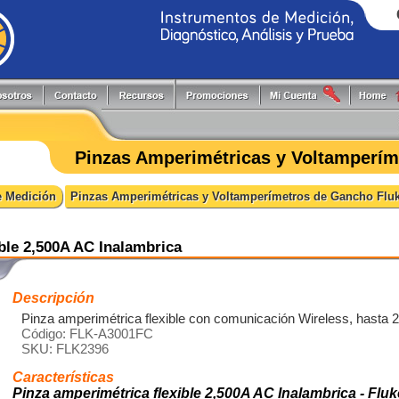
Generadores de Funciones
Programadores
Flir
Keithley
Herramientas y Accesorios
Puntas de Prueba
Fluke
PLS
Pinzas Amperimétricas y Voltamperím
Hi-Pots
Registradores
Fluke Process
Pruftechnik
Localizadores de Cableado
Reguladores energía reactiva
FlukeCal
RIGOL
e Medición
Pinzas Amperimétricas y Voltamperímetros de Gancho Flu
Medidores
Software
Global Specialties
Tektronix
Multímetros
Switching systems
GW Instek
Osciloscopios
Termómetros
Hioki
ble 2,500A AC Inalambrica
Pinzas de Medición
Probadores
Descripción
Pinza amperimétrica flexible con comunicación Wireless, hasta 
Código: FLK-A3001FC
SKU: FLK2396
Características
Pinza amperimétrica flexible 2,500A AC Inalambrica - Fl