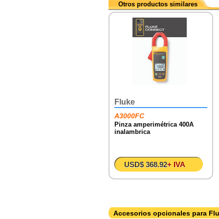
Otros productos similares
Fluke
A3000FC
Pinza amperimétrica 400A
inalambrica
USD$ 368.92
+ IVA
Accesorios opcionales para Fl