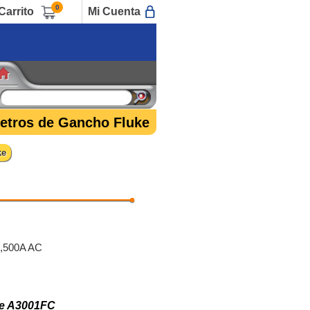
0
Carrito
Mi Cuenta
etros de Gancho Fluke
ke
2,500A AC
uke A3001FC