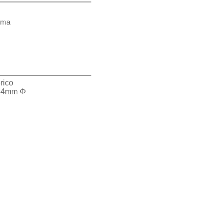
tema
rico
 254mm Φ