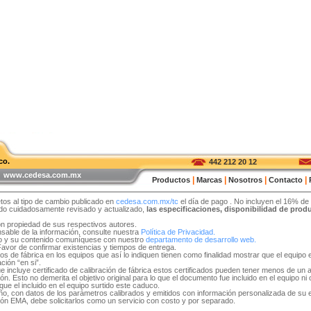
co.
442 212 20 12
 | www.cedesa.com.mx
|
|
|
|
Productos
Marcas
Nosotros
Contacto
tos al tipo de cambio publicado en
cedesa.com.mx/tc
el día de pago
. No incluyen el 16% de
sido cuidadosamente revisado y actualizado,
las especificaciones, disponibilidad de pro
on propiedad de sus respectivos autores.
able de la información, consulte nuestra
Política de Privacidad.
tio y su contenido comuníquese con nuestro
departamento de desarrollo web.
 Favor de confirmar existencias y tiempos de entrega.
idos de fábrica en los equipos que así lo indiquen tienen como finalidad mostrar que el equip
ción “en si”.
e incluye certificado de calibración de fábrica estos certificados pueden tener menos de un 
. Esto no demerita el objetivo original para lo que el documento fue incluido en el equipo ni ob
ue el incluido en el equipo surtido este caduco.
 año, con datos de los parámetros calibrados y emitidos con información personalizada de su
ón EMA, debe solicitarlos como un servicio con costo y por separado.