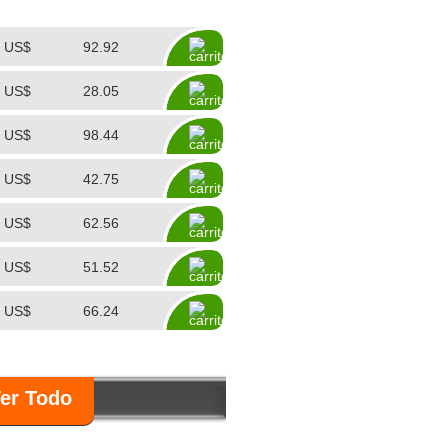
US$
92.92
US$
28.05
US$
98.44
US$
42.75
US$
62.56
US$
51.52
US$
66.24
er Todo