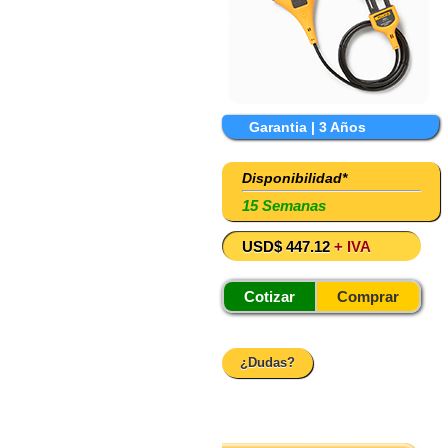
Garantia | 3 Años
Disponibilidad*
15 Semanas
USD$ 447.12
+ IVA
Cotizar
Comprar
¿Dudas?