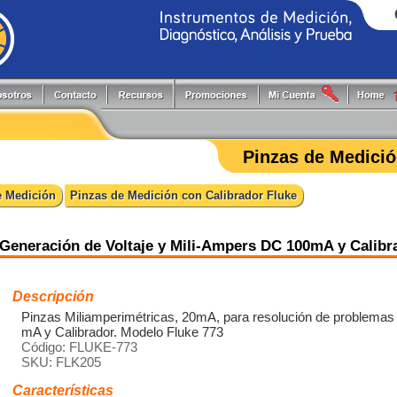
Generadores de Funciones
Programadores
Flir
Keithley
Herramientas y Accesorios
Puntas de Prueba
Fluke
PLS
Pinzas de Medició
Hi-Pots
Registradores
Fluke Process
Pruftechnik
Localizadores de Cableado
Reguladores energía reactiva
FlukeCal
RIGOL
e Medición
Pinzas de Medición con Calibrador Fluke
Medidores
Software
Global Specialties
Tektronix
Multímetros
Switching systems
GW Instek
Osciloscopios
Termómetros
Hioki
Generación de Voltaje y Mili-Ampers DC 100mA y Calibr
Pinzas de Medición
Probadores
Descripción
Pinzas Miliamperimétricas, 20mA, para resolución de problemas i
mA y Calibrador. Modelo Fluke 773
Código: FLUKE-773
SKU: FLK205
Características