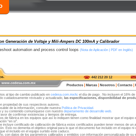
o
on Generación de Voltaje y Mili-Ampers DC 100mA y Calibrador
leshoot automation and process control loops
(Nota de Aplicación | PDF en Inglés)
co.
442 212 20 12
 | www.cedesa.com.mx
|
|
|
|
Productos
Marcas
Nosotros
Contacto
tos al tipo de cambio publicado en
cedesa.com.mx/tc
el día de pago
. No incluyen el 16% de
sido cuidadosamente revisado y actualizado,
las especificaciones, disponibilidad de pro
on propiedad de sus respectivos autores.
able de la información, consulte nuestra
Política de Privacidad.
tio y su contenido comuníquese con nuestro
departamento de desarrollo web.
 Favor de confirmar existencias y tiempos de entrega.
idos de fábrica en los equipos que así lo indiquen tienen como finalidad mostrar que el equip
ción “en si”.
e incluye certificado de calibración de fábrica estos certificados pueden tener menos de un 
. Esto no demerita el objetivo original para lo que el documento fue incluido en el equipo ni ob
ue el incluido en el equipo surtido este caduco.
 año, con datos de los parámetros calibrados y emitidos con información personalizada de su