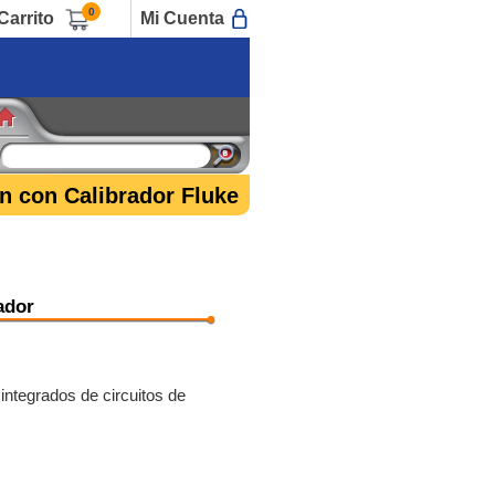
0
Carrito
Mi Cuenta
n con Calibrador Fluke
ador
ntegrados de circuitos de