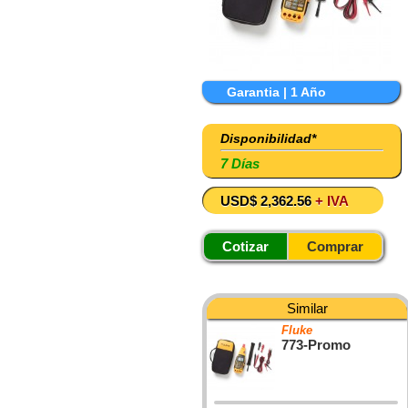
Garantia | 1 Año
Disponibilidad*
7 Días
USD$ 2,362.56
+ IVA
Cotizar
Comprar
Similar
Fluke
773-Promo