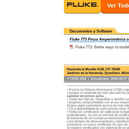
Ver Tod
Documentos y Software
Fluke 773 Pinza Amperimétrica c
Fluke 773: Better ways to troub
Hacienda la Muralla #136, CP. 76180
Jardines de la Hacienda. Querétaro, Méxi
®️ CEDE 2026 | Actualizado:
2026-08-07
• Precios en Dólares Americanos (USD) suje
• Aunque el contenido de este sitio web ha 
cambiar sin previo aviso.
• Todas las marcas, fotografías y diseños s
• Estamos comprometidos con el uso respons
Si tiene algún comentario acerca de este si
• (*)La disponibilidad es salvo previa venta.
• Todos los certificados de calibración inclu
especificados, no son un servició de certifica
Al momento de ser surtido un instrumento qu
a los tiempos de almacenamiento y distribución
suministrar un nuevo certificado en caso de q
Si requiere certificados con vigencia de un