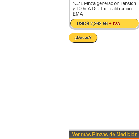
*C71 Pinza generación Tensión
y 100mA DC. Inc. calibración
EMA
USD$ 2,362.56
+ IVA
¿Dudas?
Ver más Pinzas de Medición