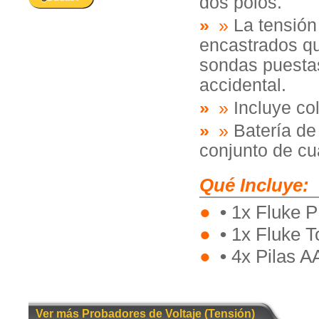
dos polos.
»
La tensión 
encastrados qu
sondas puestas
accidental.
»
Incluye co
»
Batería de 
conjunto de cu
Qué Incluye:
•
1x Fluke P
•
1x Fluke T
•
4x Pilas AA
Ver más Probadores de Voltaje (Tensión)