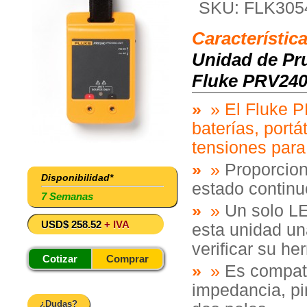
SKU: FLK305
Característic
Unidad de Pr
Fluke PRV24
»
El Fluke P
baterías, portá
tensiones para
»
Proporcion
Disponibilidad*
estado continu
7 Semanas
»
Un solo LE
USD$ 258.52
+ IVA
esta unidad una
verificar su he
Cotizar
Comprar
»
Es compati
impedancia, pi
¿Dudas?