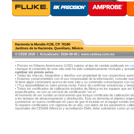
Hacienda la Muralla #136, CP. 76180
Jardines de la Hacienda. Querétaro, México.
®️ CEDE 2026 | Actualizado:
2026-08-06 | www.cedesa.com.mx
• Precios en Dólares Americanos (USD) sujetos al tipo de cambio publicado en
ce
• Aunque el contenido de este sitio web ha sido cuidadosamente revisado y actual
cambiar sin previo aviso.
• Todas las marcas, fotografías y diseños son propiedad de sus respectivos auto
• Estamos comprometidos con el uso responsable de la información, consulte nu
Si tiene algún comentario acerca de este sitio y su contenido comuníquese con n
• (*)La disponibilidad es salvo previa venta. Favor de confirmar existencias y tie
• Todos los certificados de calibración incluidos de fábrica en los equipos que as
especificados, no son un servició de certificación “en si”.
Al momento de ser surtido un instrumento que incluye certificado de calibración d
a los tiempos de almacenamiento y distribución. Esto no demerita el objetivo original
suministrar un nuevo certificado en caso de que el incluido en el equipo surtido e
Si requiere certificados con vigencia de un año, con datos de los parámetros cal
nacionales del CENAM (México) y acreditación EMA, debe solicitarlos como un se