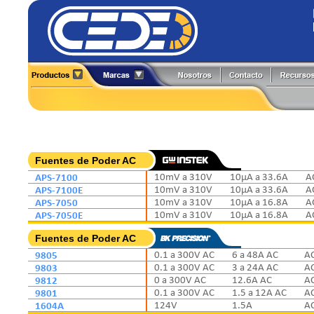
Alineadores
Generadores de Funciones
All-Test Pro
Flir
Analizadores
Herramientas y Accesorios
Amprobe
Fluke
Boroscopios
Hi-Pots
BK Precision
Fluke Process
Calibradores
Localizadores de Cableado
Caltest Electronics
FlukeCal
Cámaras Termográficas
Medidores
Circutor
Global Specialties
Fuentes de Poder AC
Compensación Reactiva
Multímetros
Comark
GW Instek
APS-7100
10mV a 310V
10µA a 33.6A
A
Contadores
Osciloscopios
Extech
Hioki
APS-7100E
10mV a 310V
10µA a 33.6A
A
Detectores
Pinzas de Medición
APS-7050
10mV a 310V
10µA a 16.8A
A
Fuentes de Poder
Probadores
APS-7050E
10mV a 310V
10µA a 16.8A
A
Fuentes de Poder AC
9805
0.1 a 300V AC
6 a 48A AC
A
9803
0.1 a 300V AC
3 a 24A AC
A
9812
0 a 300V AC
12.6A AC
A
9801
0.1 a 300V AC
1.5 a 12A AC
A
1604A
124V
1.5A
A