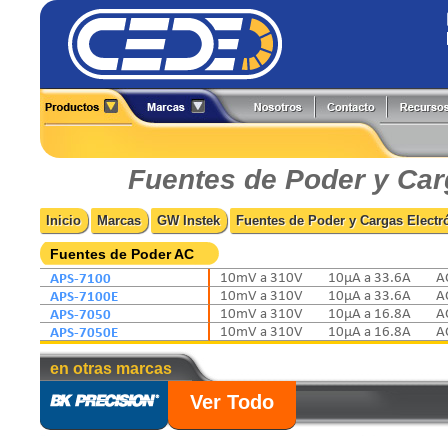
Alineadores
Generadores de Funciones
All-Test Pro
Flir
Analizadores
Herramientas y Accesorios
Amprobe
Fluke
Fuentes de Poder y Car
Boroscopios
Hi-Pots
BK Precision
Fluke Process
Calibradores
Localizadores de Cableado
Caltest Electronics
FlukeCal
Inicio
Marcas
GW Instek
Fuentes de Poder y Cargas Electr
Cámaras Termográficas
Medidores
Circutor
Global Specialties
Compensación Reactiva
Multímetros
Comark
GW Instek
Fuentes de Poder AC
Contadores
Osciloscopios
Extech
Hioki
APS-7100
10mV a 310V
10µA a 33.6A
A
Detectores
Pinzas de Medición
APS-7100E
10mV a 310V
10µA a 33.6A
A
Fuentes de Poder
Probadores
APS-7050
10mV a 310V
10µA a 16.8A
A
APS-7050E
10mV a 310V
10µA a 16.8A
A
en otras marcas
Ver Todo