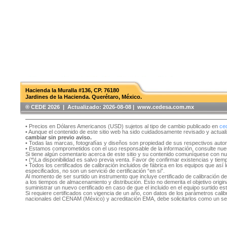
Hacienda la Muralla #136, CP. 76180
Jardines de la Hacienda. Querétaro, México.
®️ CEDE 2026 | Actualizado:
2026-08-08 | www.cedesa.com.mx
• Precios en Dólares Americanos (USD) sujetos al tipo de cambio publicado en
ce
• Aunque el contenido de este sitio web ha sido cuidadosamente revisado y actual
cambiar sin previo aviso.
• Todas las marcas, fotografías y diseños son propiedad de sus respectivos auto
• Estamos comprometidos con el uso responsable de la información, consulte nu
Si tiene algún comentario acerca de este sitio y su contenido comuníquese con n
• (*)La disponibilidad es salvo previa venta. Favor de confirmar existencias y tie
• Todos los certificados de calibración incluidos de fábrica en los equipos que as
especificados, no son un servició de certificación “en si”.
Al momento de ser surtido un instrumento que incluye certificado de calibración d
a los tiempos de almacenamiento y distribución. Esto no demerita el objetivo original
suministrar un nuevo certificado en caso de que el incluido en el equipo surtido e
Si requiere certificados con vigencia de un año, con datos de los parámetros cal
nacionales del CENAM (México) y acreditación EMA, debe solicitarlos como un se