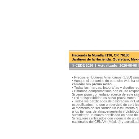
Hacienda la Muralla #136, CP. 76180
Jardines de la Hacienda. Querétaro, Méxi
®️ CEDE 2026 | Actualizado:
2026-08-08
• Precios en Dólares Americanos (USD) suje
• Aunque el contenido de este sitio web ha 
cambiar sin previo aviso.
• Todas las marcas, fotografías y diseños s
• Estamos comprometidos con el uso respons
Si tiene algún comentario acerca de este si
• (*)La disponibilidad es salvo previa venta.
• Todos los certificados de calibración inclu
especificados, no son un servició de certifica
Al momento de ser surtido un instrumento qu
a los tiempos de almacenamiento y distribución
suministrar un nuevo certificado en caso de q
Si requiere certificados con vigencia de un
nacionales del CENAM (México) y acreditaci