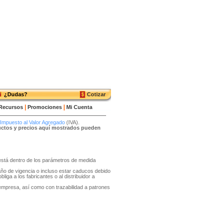
¿Dudas?
Cotizar
|
|
Recursos
Promociones
Mi Cuenta
Impuesto al Valor Agregado
(IVA).
ductos y precios aquí mostrados pueden
o está dentro de los parámetros de medida
año de vigencia o incluso estar caducos debido
liga a los fabricantes o al distribuidor a
 empresa, así como con trazabilidad a patrones