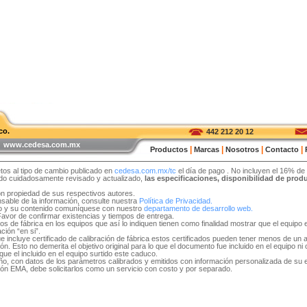
co.
442 212 20 12
 | www.cedesa.com.mx
|
|
|
|
Productos
Marcas
Nosotros
Contacto
tos al tipo de cambio publicado en
cedesa.com.mx/tc
el día de pago
. No incluyen el 16% de
sido cuidadosamente revisado y actualizado,
las especificaciones, disponibilidad de pro
on propiedad de sus respectivos autores.
able de la información, consulte nuestra
Política de Privacidad.
tio y su contenido comuníquese con nuestro
departamento de desarrollo web.
 Favor de confirmar existencias y tiempos de entrega.
idos de fábrica en los equipos que así lo indiquen tienen como finalidad mostrar que el equip
ción “en si”.
e incluye certificado de calibración de fábrica estos certificados pueden tener menos de un 
. Esto no demerita el objetivo original para lo que el documento fue incluido en el equipo ni ob
ue el incluido en el equipo surtido este caduco.
 año, con datos de los parámetros calibrados y emitidos con información personalizada de su
ón EMA, debe solicitarlos como un servicio con costo y por separado.