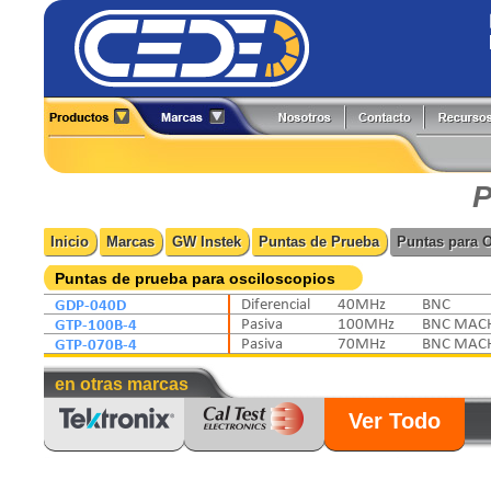
Alineadores
Generadores de Funciones
All-Test Pro
Flir
Analizadores
Herramientas y Accesorios
Amprobe
Fluke
P
Boroscopios
Hi-Pots
BK Precision
Fluke Process
Calibradores
Localizadores de Cableado
Caltest Electronics
FlukeCal
Inicio
Marcas
GW Instek
Puntas de Prueba
Puntas para 
Cámaras Termográficas
Medidores
Circutor
Global Specialties
Compensación Reactiva
Multímetros
Comark
GW Instek
Puntas de prueba para osciloscopios
Contadores
Osciloscopios
Extech
Hioki
GDP-040D
Diferencial
40MHz
BNC
Detectores
Pinzas de Medición
GTP-100B-4
Pasiva
100MHz
BNC MAC
Fuentes de Poder
Probadores
GTP-070B-4
Pasiva
70MHz
BNC MAC
en otras marcas
Ver Todo