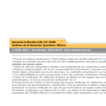
Hacienda la Muralla #136, CP. 76180
Jardines de la Hacienda. Querétaro, México.
®️ CEDE 2026 | Actualizado:
2026-08-06 | www.cedesa.com.mx
• Precios en Dólares Americanos (USD) sujetos al tipo de cambio publicado en
ce
• Aunque el contenido de este sitio web ha sido cuidadosamente revisado y actual
cambiar sin previo aviso.
• Todas las marcas, fotografías y diseños son propiedad de sus respectivos auto
• Estamos comprometidos con el uso responsable de la información, consulte nu
Si tiene algún comentario acerca de este sitio y su contenido comuníquese con n
• (*)La disponibilidad es salvo previa venta. Favor de confirmar existencias y tie
• Todos los certificados de calibración incluidos de fábrica en los equipos que as
especificados, no son un servició de certificación “en si”.
Al momento de ser surtido un instrumento que incluye certificado de calibración d
a los tiempos de almacenamiento y distribución. Esto no demerita el objetivo original
suministrar un nuevo certificado en caso de que el incluido en el equipo surtido e
Si requiere certificados con vigencia de un año, con datos de los parámetros cal
nacionales del CENAM (México) y acreditación EMA, debe solicitarlos como un se