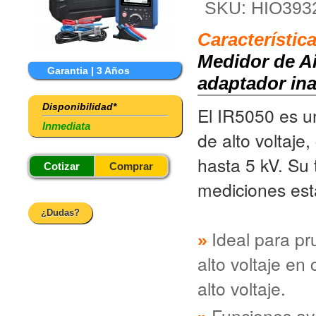
SKU: HIO393
Característic
Medidor de A
Garantia | 3 Años
adaptador ina
Disponibilidad*
El IR5050 es u
Inmediata
de alto voltaje
hasta 5 kV. Su
Cotizar
Comprar
mediciones est
¿Dudas?
Ideal para pr
alto voltaje en
alto voltaje.
Funciones av