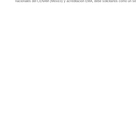
nacionales del CENAM (México) y acreditación EMA, debe solicitarlos como un se