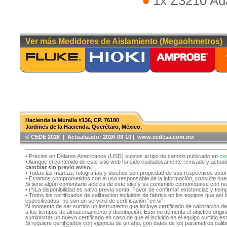
1x Z3210 Ad
Ver más Medidores de Aislamiento (Megaohmetros)
Hacienda la Muralla #136, CP. 76180
Jardines de la Hacienda. Querétaro, México.
®️ CEDE 2026 | Actualizado:
2026-08-10 | www.cedesa.com.mx
• Precios en Dólares Americanos (USD) sujetos al tipo de cambio publicado en
ce
• Aunque el contenido de este sitio web ha sido cuidadosamente revisado y actual
cambiar sin previo aviso.
• Todas las marcas, fotografías y diseños son propiedad de sus respectivos auto
• Estamos comprometidos con el uso responsable de la información, consulte nu
Si tiene algún comentario acerca de este sitio y su contenido comuníquese con n
• (*)La disponibilidad es salvo previa venta. Favor de confirmar existencias y tie
• Todos los certificados de calibración incluidos de fábrica en los equipos que as
especificados, no son un servició de certificación “en si”.
Al momento de ser surtido un instrumento que incluye certificado de calibración d
a los tiempos de almacenamiento y distribución. Esto no demerita el objetivo original
suministrar un nuevo certificado en caso de que el incluido en el equipo surtido e
Si requiere certificados con vigencia de un año, con datos de los parámetros cal