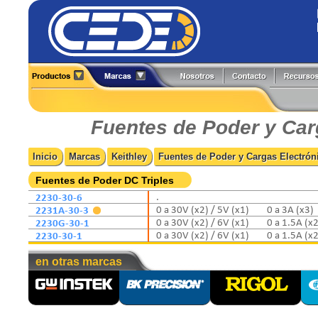
Alineadores
Generadores de Funciones
All-Test Pro
Flir
Analizadores
Herramientas y Accesorios
Amprobe
Fluke
Fuentes de Poder y Car
Boroscopios
Hi-Pots
BK Precision
Fluke Process
Calibradores
Localizadores de Cableado
Caltest Electronics
FlukeCal
Inicio
Marcas
Keithley
Fuentes de Poder y Cargas Electrón
Cámaras Termográficas
Medidores
Circutor
Global Specialties
Compensación Reactiva
Multímetros
Comark
GW Instek
Fuentes de Poder DC Triples
Contadores
Osciloscopios
Extech
Hioki
2230-30-6
.
Detectores
Pinzas de Medición
2231A-30-3
0 a 30V (x2) / 5V (x1)
0 a 3A (x3)
Fuentes de Poder
Probadores
2230G-30-1
0 a 30V (x2) / 6V (x1)
0 a 1.5A (x2
2230-30-1
0 a 30V (x2) / 6V (x1)
0 a 1.5A (x2
en otras marcas