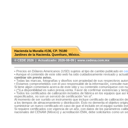
Hacienda la Muralla #136, CP. 76180
Jardines de la Hacienda. Querétaro, México.
®️ CEDE 2026 | Actualizado:
2026-08-09 | www.cedesa.com.mx
• Precios en Dólares Americanos (USD) sujetos al tipo de cambio publicado en
ce
• Aunque el contenido de este sitio web ha sido cuidadosamente revisado y actual
cambiar sin previo aviso.
• Todas las marcas, fotografías y diseños son propiedad de sus respectivos auto
• Estamos comprometidos con el uso responsable de la información, consulte nu
Si tiene algún comentario acerca de este sitio y su contenido comuníquese con n
• (*)La disponibilidad es salvo previa venta. Favor de confirmar existencias y tie
• Todos los certificados de calibración incluidos de fábrica en los equipos que as
especificados, no son un servició de certificación “en si”.
Al momento de ser surtido un instrumento que incluye certificado de calibración d
a los tiempos de almacenamiento y distribución. Esto no demerita el objetivo original
suministrar un nuevo certificado en caso de que el incluido en el equipo surtido e
Si requiere certificados con vigencia de un año, con datos de los parámetros cal
nacionales del CENAM (México) y acreditación EMA, debe solicitarlos como un se