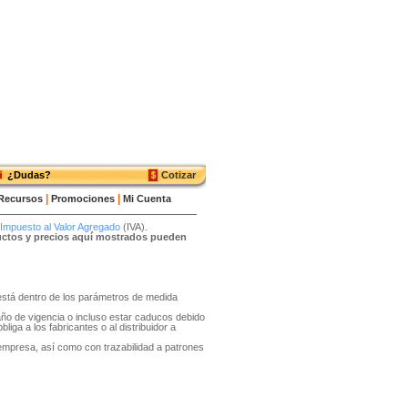
¿Dudas?
Cotizar
|
|
Recursos
Promociones
Mi Cuenta
Impuesto al Valor Agregado
(IVA).
ductos y precios aquí mostrados pueden
o está dentro de los parámetros de medida
año de vigencia o incluso estar caducos debido
liga a los fabricantes o al distribuidor a
 empresa, así como con trazabilidad a patrones