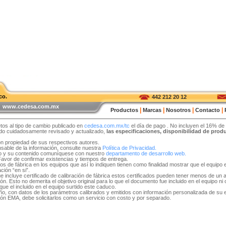
co.
442 212 20 12
 | www.cedesa.com.mx
|
|
|
|
Productos
Marcas
Nosotros
Contacto
tos al tipo de cambio publicado en
cedesa.com.mx/tc
el día de pago
. No incluyen el 16% de
sido cuidadosamente revisado y actualizado,
las especificaciones, disponibilidad de pro
on propiedad de sus respectivos autores.
able de la información, consulte nuestra
Política de Privacidad.
tio y su contenido comuníquese con nuestro
departamento de desarrollo web.
 Favor de confirmar existencias y tiempos de entrega.
idos de fábrica en los equipos que así lo indiquen tienen como finalidad mostrar que el equip
ción “en si”.
e incluye certificado de calibración de fábrica estos certificados pueden tener menos de un 
. Esto no demerita el objetivo original para lo que el documento fue incluido en el equipo ni ob
ue el incluido en el equipo surtido este caduco.
 año, con datos de los parámetros calibrados y emitidos con información personalizada de su
ón EMA, debe solicitarlos como un servicio con costo y por separado.