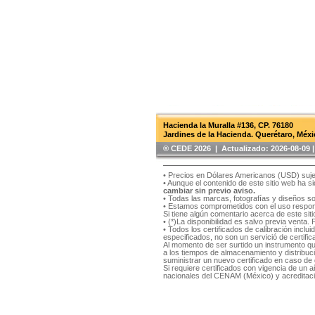
Hacienda la Muralla #136, CP. 76180
Jardines de la Hacienda. Querétaro, Méxi
®️ CEDE 2026 | Actualizado:
2026-08-09
• Precios en Dólares Americanos (USD) suje
• Aunque el contenido de este sitio web ha 
cambiar sin previo aviso.
• Todas las marcas, fotografías y diseños s
• Estamos comprometidos con el uso respons
Si tiene algún comentario acerca de este si
• (*)La disponibilidad es salvo previa venta.
• Todos los certificados de calibración inclu
especificados, no son un servició de certifica
Al momento de ser surtido un instrumento qu
a los tiempos de almacenamiento y distribución
suministrar un nuevo certificado en caso de q
Si requiere certificados con vigencia de un
nacionales del CENAM (México) y acreditaci