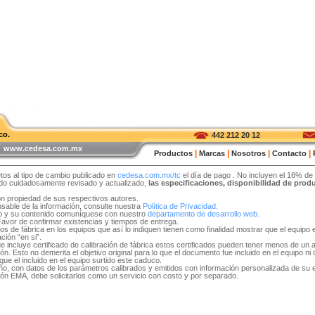
co.
442 212 20 12
 | www.cedesa.com.mx
|
|
|
|
Productos
Marcas
Nosotros
Contacto
tos al tipo de cambio publicado en
cedesa.com.mx/tc
el día de pago
. No incluyen el 16% de
sido cuidadosamente revisado y actualizado,
las especificaciones, disponibilidad de pro
on propiedad de sus respectivos autores.
able de la información, consulte nuestra
Política de Privacidad.
tio y su contenido comuníquese con nuestro
departamento de desarrollo web.
 Favor de confirmar existencias y tiempos de entrega.
idos de fábrica en los equipos que así lo indiquen tienen como finalidad mostrar que el equip
ción “en si”.
e incluye certificado de calibración de fábrica estos certificados pueden tener menos de un 
. Esto no demerita el objetivo original para lo que el documento fue incluido en el equipo ni ob
ue el incluido en el equipo surtido este caduco.
 año, con datos de los parámetros calibrados y emitidos con información personalizada de su
ón EMA, debe solicitarlos como un servicio con costo y por separado.