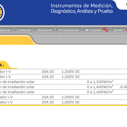
Generadores de Funciones
Programadores
Flir
Keithley
Herramientas y Accesorios
Puntas de Prueba
Fluke
PLS
Hi-Pots
Registradores
Fluke Process
Pruftechnik
Localizadores de Cableado
Reguladores energía reactiva
FlukeCal
RIGOL
Medidores
Software
Global Specialties
Tektronix
Multímetros
Switching systems
GW Instek
dor I-V
30A DC
1,500V DC
Osciloscopios
Termómetros
Hioki
dor I-V
10A DC
1,500V DC
Pinzas de Medición
 de irradiación solar
0 a 1,500W/m²
Probadores
 de irradiación solar
0 a 1,400W/m²
6.4
 de irradiación solar
0 a 1,400W/m²
ador I-V
20A DC
1,000V DC
ador I-V
20A DC
1,000V DC