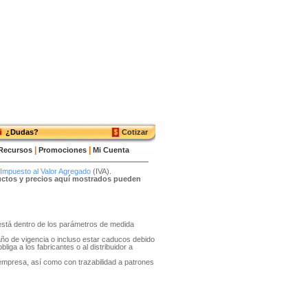
¿Dudas?
Cotizar
|
|
Recursos
Promociones
Mi Cuenta
Impuesto al Valor Agregado
(IVA).
ductos y precios aquí mostrados pueden
o está dentro de los parámetros de medida
año de vigencia o incluso estar caducos debido
liga a los fabricantes o al distribuidor a
 empresa, así como con trazabilidad a patrones