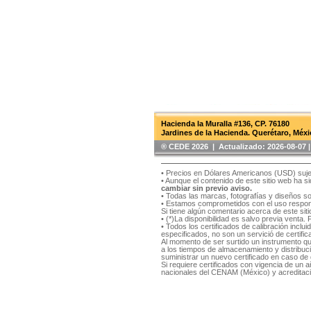
Hacienda la Muralla #136, CP. 76180
Jardines de la Hacienda. Querétaro, Méxi
®️ CEDE 2026 | Actualizado:
2026-08-07
• Precios en Dólares Americanos (USD) suje
• Aunque el contenido de este sitio web ha 
cambiar sin previo aviso.
• Todas las marcas, fotografías y diseños s
• Estamos comprometidos con el uso respons
Si tiene algún comentario acerca de este si
• (*)La disponibilidad es salvo previa venta.
• Todos los certificados de calibración inclu
especificados, no son un servició de certifica
Al momento de ser surtido un instrumento qu
a los tiempos de almacenamiento y distribución
suministrar un nuevo certificado en caso de q
Si requiere certificados con vigencia de un
nacionales del CENAM (México) y acreditaci