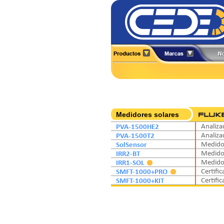
Alineadores
All-Test Pro
Analizadores
Amprobe
Boroscopios
BK Precision
Calibradores
Caltest Electronics
Cámaras Termográficas
Circutor
Medidores solares
Compensación Reactiva
Comark
PVA-1500HE2
Analiza
Contadores
Extech
PVA-1500T2
Analiza
Detectores
SolSensor
Medidor
Fuentes de Poder
IRR2-BT
Medidor
IRR1-SOL
Medidor
SMFT-1000+PRO
Certific
SMFT-1000+KIT
Certific