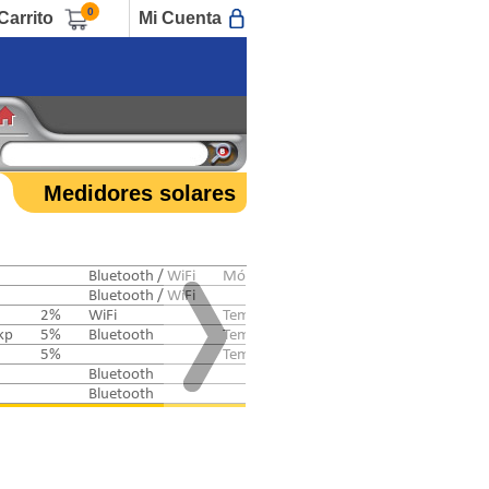
0
Carrito
Mi Cuenta
Medidores solares
Bluetooth / WiFi
Módulos alta eficiencia
Bluetooth / WiFi
2%
WiFi
Temperatura / Inclinación
kp
5%
Bluetooth
Temperatura / Inclinación / Brújula
5%
Temperatura / Inclinación / Brújula
Bluetooth
Bluetooth