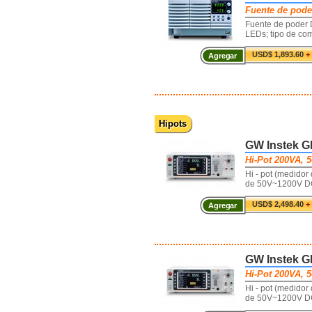
Fuente de pode
Fuente de poder 
LEDs; tipo de c
USD$ 1,893.60
+
Agregar
Hipots
GW Instek G
Hi-Pot 200VA, 
Hi - pot (medidor
de 50V~1200V DC,
USD$ 2,498.40
+
Agregar
GW Instek G
Hi-Pot 200VA, 5
Hi - pot (medidor
de 50V~1200V DC,