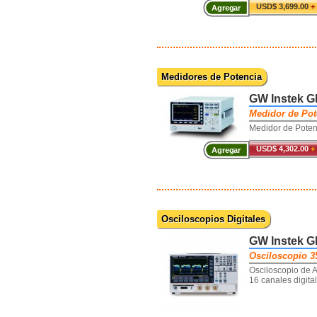
USD$ 3,699.00
+
Agregar
Medidores de Potencia
GW Instek 
Medidor de Pot
Medidor de Poten
USD$ 4,302.00
+
Agregar
Osciloscopios Digitales
GW Instek 
Osciloscopio 3
Osciloscopio de 
16 canales digita