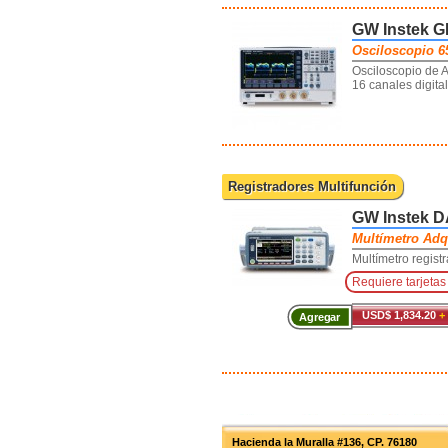
GW Instek 
Osciloscopio 6
Osciloscopio de 
16 canales digita
Registradores Multifunción
GW Instek 
Multímetro Adqu
Multímetro regist
Requiere tarjetas
USD$ 1,834.20
+
Agregar
Hacienda la Muralla #136, CP. 76180