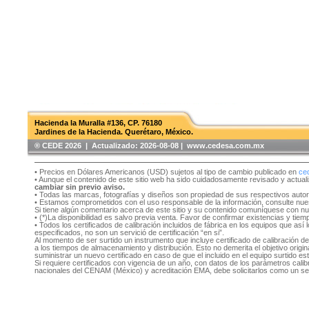
Hacienda la Muralla #136, CP. 76180
Jardines de la Hacienda. Querétaro, México.
®️ CEDE 2026 | Actualizado:
2026-08-08 | www.cedesa.com.mx
• Precios en Dólares Americanos (USD) sujetos al tipo de cambio publicado en
ce
• Aunque el contenido de este sitio web ha sido cuidadosamente revisado y actual
cambiar sin previo aviso.
• Todas las marcas, fotografías y diseños son propiedad de sus respectivos auto
• Estamos comprometidos con el uso responsable de la información, consulte nu
Si tiene algún comentario acerca de este sitio y su contenido comuníquese con n
• (*)La disponibilidad es salvo previa venta. Favor de confirmar existencias y tie
• Todos los certificados de calibración incluidos de fábrica en los equipos que as
especificados, no son un servició de certificación “en si”.
Al momento de ser surtido un instrumento que incluye certificado de calibración d
a los tiempos de almacenamiento y distribución. Esto no demerita el objetivo original
suministrar un nuevo certificado en caso de que el incluido en el equipo surtido e
Si requiere certificados con vigencia de un año, con datos de los parámetros cal
nacionales del CENAM (México) y acreditación EMA, debe solicitarlos como un se