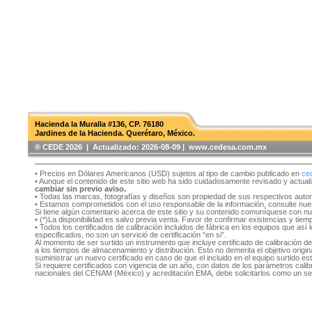
Hacienda la Muralla #136, CP. 76180
Jardines de la Hacienda. Querétaro, México.
®️ CEDE 2026 | Actualizado:
2026-08-09 | www.cedesa.com.mx
• Precios en Dólares Americanos (USD) sujetos al tipo de cambio publicado en
ce
• Aunque el contenido de este sitio web ha sido cuidadosamente revisado y actual
cambiar sin previo aviso.
• Todas las marcas, fotografías y diseños son propiedad de sus respectivos auto
• Estamos comprometidos con el uso responsable de la información, consulte nu
Si tiene algún comentario acerca de este sitio y su contenido comuníquese con n
• (*)La disponibilidad es salvo previa venta. Favor de confirmar existencias y tie
• Todos los certificados de calibración incluidos de fábrica en los equipos que as
especificados, no son un servició de certificación “en si”.
Al momento de ser surtido un instrumento que incluye certificado de calibración d
a los tiempos de almacenamiento y distribución. Esto no demerita el objetivo original
suministrar un nuevo certificado en caso de que el incluido en el equipo surtido e
Si requiere certificados con vigencia de un año, con datos de los parámetros cal
nacionales del CENAM (México) y acreditación EMA, debe solicitarlos como un se