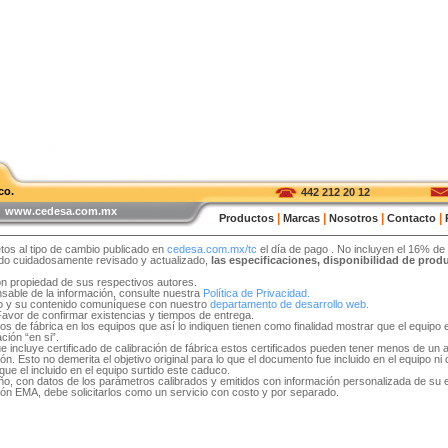
co.
442 212 20 12
 | www.cedesa.com.mx
|
|
|
|
Productos
Marcas
Nosotros
Contacto
tos al tipo de cambio publicado en
cedesa.com.mx/tc
el día de pago
. No incluyen el 16% de
sido cuidadosamente revisado y actualizado,
las especificaciones, disponibilidad de pro
on propiedad de sus respectivos autores.
able de la información, consulte nuestra
Política de Privacidad.
tio y su contenido comuníquese con nuestro
departamento de desarrollo web.
 Favor de confirmar existencias y tiempos de entrega.
idos de fábrica en los equipos que así lo indiquen tienen como finalidad mostrar que el equip
ción “en si”.
e incluye certificado de calibración de fábrica estos certificados pueden tener menos de un 
. Esto no demerita el objetivo original para lo que el documento fue incluido en el equipo ni ob
ue el incluido en el equipo surtido este caduco.
 año, con datos de los parámetros calibrados y emitidos con información personalizada de su
ón EMA, debe solicitarlos como un servicio con costo y por separado.