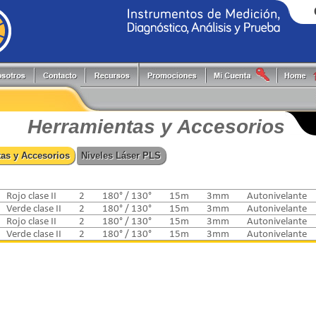
Generadores de Funciones
Programadores
Flir
Keithley
Herramientas y Accesorios
Puntas de Prueba
Fluke
PLS
Herramientas y Accesorios
Hi-Pots
Registradores
Fluke Process
Pruftechnik
Localizadores de Cableado
Reguladores energía reactiva
FlukeCal
RIGOL
as y Accesorios
Niveles Láser PLS
Medidores
Software
Global Specialties
Tektronix
Multímetros
Switching systems
GW Instek
Osciloscopios
Termómetros
Hioki
Rojo clase II
2
180° / 130°
15m
3mm
Autonivelante
Pinzas de Medición
Verde clase II
2
180° / 130°
15m
3mm
Autonivelante
Probadores
Rojo clase II
2
180° / 130°
15m
3mm
Autonivelante
Verde clase II
2
180° / 130°
15m
3mm
Autonivelante