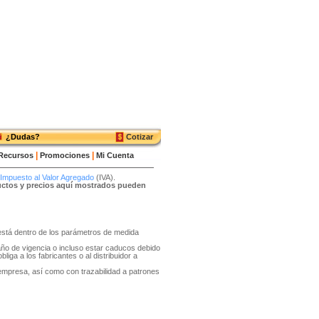
¿Dudas?
Cotizar
|
|
Recursos
Promociones
Mi Cuenta
Impuesto al Valor Agregado
(IVA).
ductos y precios aquí mostrados pueden
o está dentro de los parámetros de medida
año de vigencia o incluso estar caducos debido
liga a los fabricantes o al distribuidor a
 empresa, así como con trazabilidad a patrones