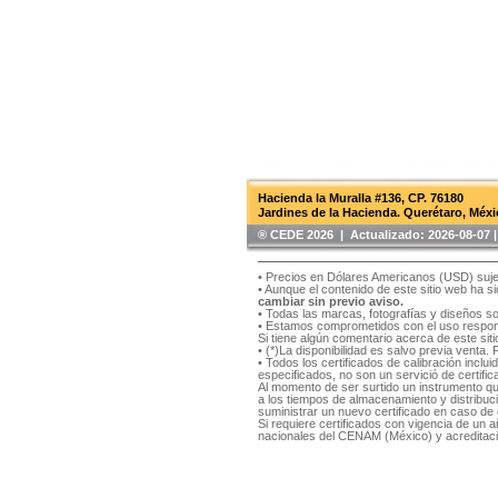
Hacienda la Muralla #136, CP. 76180
Jardines de la Hacienda. Querétaro, Méxi
®️ CEDE 2026 | Actualizado:
2026-08-07
• Precios en Dólares Americanos (USD) suje
• Aunque el contenido de este sitio web ha 
cambiar sin previo aviso.
• Todas las marcas, fotografías y diseños s
• Estamos comprometidos con el uso respons
Si tiene algún comentario acerca de este si
• (*)La disponibilidad es salvo previa venta.
• Todos los certificados de calibración inclu
especificados, no son un servició de certifica
Al momento de ser surtido un instrumento qu
a los tiempos de almacenamiento y distribución
suministrar un nuevo certificado en caso de q
Si requiere certificados con vigencia de un
nacionales del CENAM (México) y acreditaci