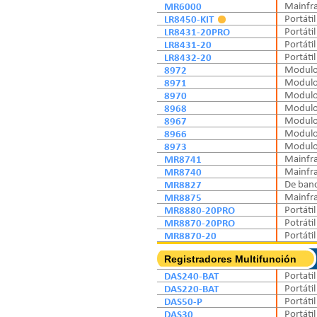
MR6000
Mainfra
LR8450-KIT
Portátil
LR8431-20PRO
Portátil
LR8431-20
Portátil
LR8432-20
Portátil
8972
Modul
8971
Modul
8970
Modul
8968
Modul
8967
Modul
8966
Modul
8973
Modul
MR8741
Mainfr
MR8740
Mainfr
MR8827
De ban
MR8875
Mainfra
MR8880-20PRO
Portátil
MR8870-20PRO
Potrátil
MR8870-20
Portátil
Registradores Multifunción
DAS240-BAT
Portatil
DAS220-BAT
Portátil
DAS50-P
Portátil
DAS30
Portátil