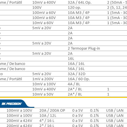
me / Portátil
10mV a 400V
32A / 64L Op.
2 (50mA - 
100V
120 op.
2 (5, 12, 24
100mV a 60V
10A M3 / 4P
1 (5mA - 3
100mV a 60V
10A M3 / 4P
1 (5mA - 3
10mV a 60V
10A M3 / 4P
1 (5mA - 3
o
5mV a 20V
2A
o
2A
o
2A
o
5mV a 20V
2A
o
2 Termopar Plug-in
o
5mV a 20V
2A
o
16L
ame / De banco
16A / 16L
ame / De banco
56A / 16L
co
5mV a 20V
32A / 32D
me / Portátil
1mV a 200V
16A / 60 Op.
10mV a 100V
4A / 8L
10mV a 400V
2A* / 8L
1
10mV a 50V
2A* / 8L
1
100mV a 100V
20A / 200A OP
0 a 5V
0.1%
USB / LAN
100mV a 100V
10A / 12L
0 a 5V
0.1%
USB / LAN
200mV a 424V
4* / 16 L
0 a 5V
0.1%
USB / LAN
200mV a 424V
2* / 16 L
0 a 5V
0.1%
USB / LAN