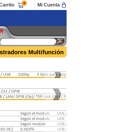
0
Carrito
Mi Cuenta
stradores Multifunción
N / USB
100kp
3 Slots para adquisición
LCD
-232 / GPIB
100,000p
B / LAN/ GPIB (Op)/ TSP-Link (Op) / RS-232 (Op)
6MB
2 Slots
Según el modulo
LAN / LAN2
USB / SD
Según el modulo
LAN
USB / SD
Según modulo
USB / LAN
USB / SD 
50V DC)
0.003%
USB / SSD* / SD / LAN / DVI
1Gp