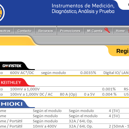
Generadores de Funciones
Programadores
Flir
Keithley
Herramientas y Accesorios
Puntas de Prueba
Fluke
PLS
Regi
Hi-Pots
Registradores
Fluke Process
Pruftechnik
Localizadores de Cableado
Reguladores energía reactiva
FlukeCal
RIGOL
Medidores
Software
Global Specialties
Tektronix
Multímetros
Switching systems
GW Instek
co
600V AC*/DC
según modulo
0.0035%
Digital IO/ LA
Osciloscopios
Termómetros
Hioki
Pinzas de Medición
Probadores
co
100mV a 1,000V
0.001%
RS
co
100nV a 1,000V DC / AC
80 A (Op)
0 a 5V
0.004 %
US
ame
Según el modulo
Según modulo
4 (5V)
ame
Según modulo
Según el modulo
4 (5V)
me / Portátil
Según modulo
32A / 64L Op.
me / Portátil
10mV a 400V
32A / 64L Op.
2 (50mA - 