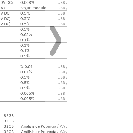
50V DC)
0.003%
USB / SSD* / SD / LAN / DVI
1Gp
 V)
Segun modulo
USB / LAN
256Mp
0V DC)
0.5°C
USB
7Mp
0V DC)
0.5°C
USB
7Mp
0V DC)
0.5°C
USB
7Mp
0.5%
0.65%
0.1%
0.3%
0.1%
0.5%
% 0.01
USB / LAN / DVI
0.01%
USB / LAN
0.5%
USB / LAN
128Mp
0.5%
USB / LAN (FTP y HTTP)
64Mp
0.5%
USB
8Mp
0.005%
USB
8Mp / CF
0.005%
USB
8Mp / CF
32GB
32GB
32GB
Análisis de Potencia / Waveform capture / Impresora
32GB
Análisis de Potencia / Waveform capture