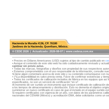
Hacienda la Muralla #136, CP. 76180
Jardines de la Hacienda. Querétaro, México.
®️ CEDE 2026 | Actualizado:
2026-08-07 | www.cedesa.com.mx
• Precios en Dólares Americanos (USD) sujetos al tipo de cambio publicado en
ce
• Aunque el contenido de este sitio web ha sido cuidadosamente revisado y actual
cambiar sin previo aviso.
• Todas las marcas, fotografías y diseños son propiedad de sus respectivos auto
• Estamos comprometidos con el uso responsable de la información, consulte nu
Si tiene algún comentario acerca de este sitio y su contenido comuníquese con n
• (*)La disponibilidad es salvo previa venta. Favor de confirmar existencias y tie
• Todos los certificados de calibración incluidos de fábrica en los equipos que as
especificados, no son un servició de certificación “en si”.
Al momento de ser surtido un instrumento que incluye certificado de calibración d
a los tiempos de almacenamiento y distribución. Esto no demerita el objetivo original
suministrar un nuevo certificado en caso de que el incluido en el equipo surtido e
Si requiere certificados con vigencia de un año, con datos de los parámetros cal
nacionales del CENAM (México) y acreditación EMA, debe solicitarlos como un se