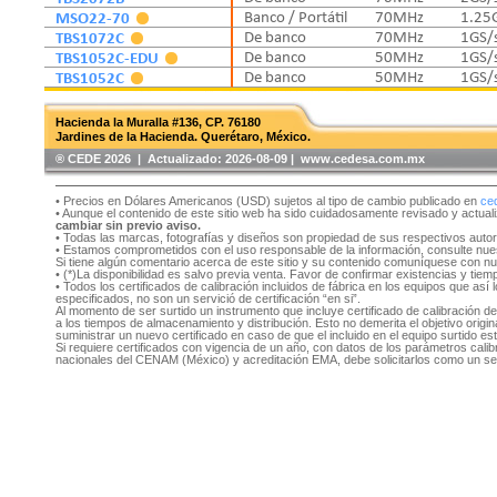
MSO22-70
Banco / Portátil
70MHz
1.25
TBS1072C
De banco
70MHz
1GS/
TBS1052C-EDU
De banco
50MHz
1GS/
TBS1052C
De banco
50MHz
1GS/
Hacienda la Muralla #136, CP. 76180
Jardines de la Hacienda. Querétaro, México.
®️ CEDE 2026 | Actualizado:
2026-08-09 | www.cedesa.com.mx
• Precios en Dólares Americanos (USD) sujetos al tipo de cambio publicado en
ce
• Aunque el contenido de este sitio web ha sido cuidadosamente revisado y actual
cambiar sin previo aviso.
• Todas las marcas, fotografías y diseños son propiedad de sus respectivos auto
• Estamos comprometidos con el uso responsable de la información, consulte nu
Si tiene algún comentario acerca de este sitio y su contenido comuníquese con n
• (*)La disponibilidad es salvo previa venta. Favor de confirmar existencias y tie
• Todos los certificados de calibración incluidos de fábrica en los equipos que as
especificados, no son un servició de certificación “en si”.
Al momento de ser surtido un instrumento que incluye certificado de calibración d
a los tiempos de almacenamiento y distribución. Esto no demerita el objetivo original
suministrar un nuevo certificado en caso de que el incluido en el equipo surtido e
Si requiere certificados con vigencia de un año, con datos de los parámetros cal
nacionales del CENAM (México) y acreditación EMA, debe solicitarlos como un se