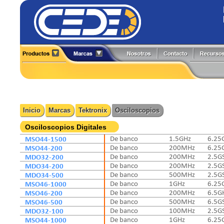
Alineadores
Generadores de Funciones
All-Test Pro
Flir
Analizadores
Herramientas y Accesorios
Amprobe
Fluke
Boroscopios
Hi-Pots
BK Precision
Fluke Process
Calibradores
Localizadores de Cableado
Caltest Electronics
FlukeCal
Inicio
Marcas
Tektronix
Osciloscopios
Cámaras Termográficas
Medidores
Circutor
Global Specialties
Compensación Reactiva
Multímetros
Comark
GW Instek
Osciloscopios Digitales
Contadores
Osciloscopios
Extech
Hioki
MSO44-1500
De banco
1.5GHz
6.25
Detectores
Pinzas de Medición
MSO44-200
De banco
200MHz
6.25
Fuentes de Poder
Probadores
MDO32-200
De banco
200MHz
2.5G
MDO34-200
De banco
200MHz
2.5G
MDO34-500
De banco
500MHz
2.5G
MSO46-1000
De banco
1GHz
6.25
MSO46-200
De banco
200MHz
6.5G
MSO46-500
De banco
500MHz
6.5G
MDO32-100
De banco
100MHz
2.5G
MSO44-1000
De banco
1GHz
6.25