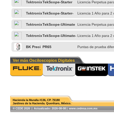
Tektronix
TekScope-Starter
Licencia Perpetua par
Tektronix
TekScope-Starter-
Licencia 1 Año para 2 
1Y
PC
Tektronix
TekScope-Ultimate
Licencia Perpetua par
Tektronix
TekScope-Ultimate-
Licencia 1 Año para 2
1Y
BK Preci
PR65
Puntas de prueba dife
sion
Ver más Osciloscopios Digitales
Hacienda la Muralla #136, CP. 76180
Jardines de la Hacienda. Querétaro, México.
®️ CEDE 2026 | Actualizado:
2026-08-08 | www.cedesa.com.mx