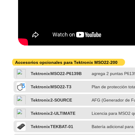
Accesorios opcionales para Tektronix MSO22-200
Tektronix
MSO22-P6139B
agrega 2 puntas P61
Tektronix
MSO22-T3
Plan de protección tot
reparación o reempla
Tektronix
2-SOURCE
AFG (Generador de Fu
de Patrones Digital)
Tektronix
2-ULTIMATE
Licencia para MSO2 qu
funcionalidad SOURC
Tektronix
TEKBAT-01
Batería adicional para