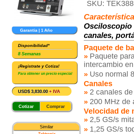
SKU: TEK388
Característic
Osciloscopio
Garantia | 1 Año
canales, port
Disponibilidad*
Paquete de ba
8 Semanas
Paquete para
intercambio en
¡Registrate y Cotiza!
Uso normal 8
Para obtener un precio especial
Canales
2 canales de
USD$ 3,830.00
+ IVA
200 MHz de 
Cotizar
Comprar
Velocidad de
2,5 GS/s mit
Similar
1,25 GS/s to
Tektronix