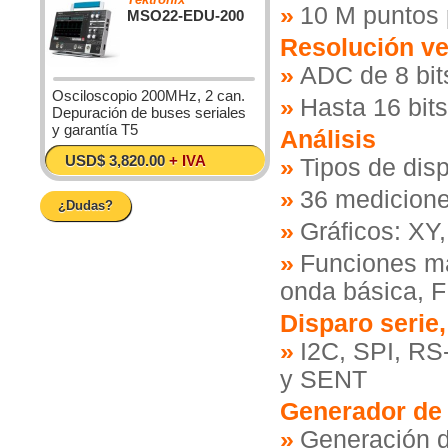
10 M puntos p
MSO22-EDU-200
Resolución ve
ADC de 8 bit
Osciloscopio 200MHz, 2 can.
Hasta 16 bit
Depuración de buses seriales
y garantía T5
Análisis
USD$ 3,820.00
+ IVA
Tipos de dis
36 medicion
¿Dudas?
Gráficos: XY,
Funciones ma
onda básica, F
Disparo serie,
I2C, SPI, R
y SENT
Generador de f
Generación 