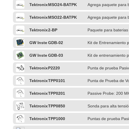
Tektronix
MSO24-BATPK
Agrega paquete para b
recargable
Tektronix
MSO22-BATPK
Agrega paquete para b
recargable
Tektronix
2-BP
Paquete para baterias 
GW Inste
GDB-02
Kit de Entrenamiento 
k
GW Inste
GDB-03
Kit de entrenamiento 
k
Tektronix
P2220
Punta de prueba Pasi
Tektronix
TPP0101
Punta de Prueba de V
Tektronix
TPP0201
Passive Probe: 200 M
Tektronix
TPP0850
Sonda para alta tensió
TekVPI
Tektronix
TPP1000
Puntas de prueba Pas