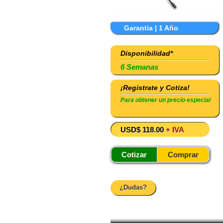
Garantia | 1 Año
Disponibilidad*
6 Semanas
¡Registrate y Cotiza!
Para obtener un precio especial
USD$ 118.00
+ IVA
Cotizar
Comprar
¿Dudas?