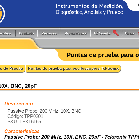
Generadores de Funciones
Programadores
Flir
Keithley
Herramientas y Accesorios
Puntas de Prueba
Fluke
PLS
Puntas de prueba para o
Hi-Pots
Registradores
Fluke Process
Pruftechnik
Localizadores de Cableado
Reguladores energía reactiva
FlukeCal
RIGOL
s de Prueba
Puntas de prueba para osciloscopios Tektronix
Medidores
Software
Global Specialties
Tektronix
Multímetros
Switching systems
GW Instek
Osciloscopios
Termómetros
Hioki
10X, BNC, 20pF
Pinzas de Medición
Probadores
Descripción
Passive Probe: 200 MHz, 10X, BNC
Código: TPP0201
SKU: TEK16165
Características
Passive Probe: 200 MHz, 10X, BNC, 20pF - Tektronix TPP