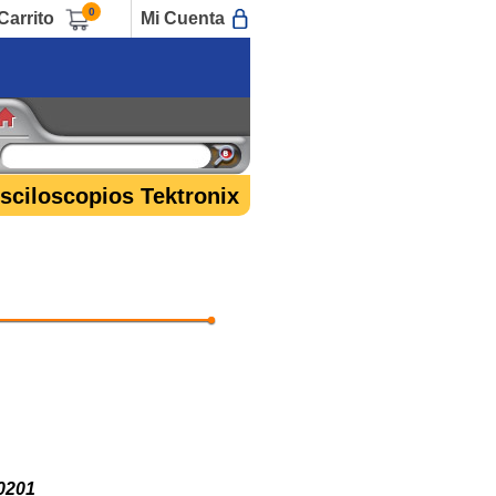
0
Carrito
Mi Cuenta
sciloscopios Tektronix
0201