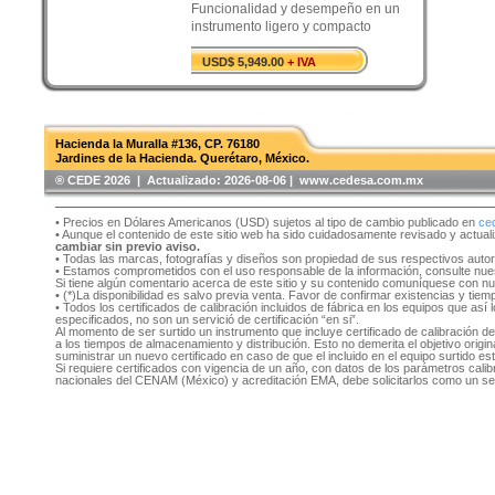
Funcionalidad y desempeño en un
instrumento ligero y compacto
USD$ 5,949.00
+ IVA
Hacienda la Muralla #136, CP. 76180
Jardines de la Hacienda. Querétaro, México.
®️ CEDE 2026 | Actualizado:
2026-08-06 | www.cedesa.com.mx
• Precios en Dólares Americanos (USD) sujetos al tipo de cambio publicado en
ce
• Aunque el contenido de este sitio web ha sido cuidadosamente revisado y actual
cambiar sin previo aviso.
• Todas las marcas, fotografías y diseños son propiedad de sus respectivos auto
• Estamos comprometidos con el uso responsable de la información, consulte nu
Si tiene algún comentario acerca de este sitio y su contenido comuníquese con n
• (*)La disponibilidad es salvo previa venta. Favor de confirmar existencias y tie
• Todos los certificados de calibración incluidos de fábrica en los equipos que as
especificados, no son un servició de certificación “en si”.
Al momento de ser surtido un instrumento que incluye certificado de calibración d
a los tiempos de almacenamiento y distribución. Esto no demerita el objetivo original
suministrar un nuevo certificado en caso de que el incluido en el equipo surtido e
Si requiere certificados con vigencia de un año, con datos de los parámetros cal
nacionales del CENAM (México) y acreditación EMA, debe solicitarlos como un se