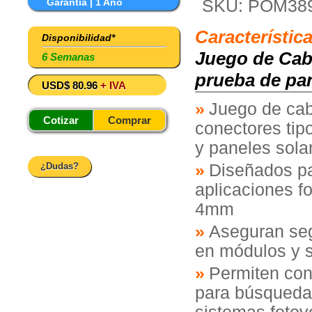
Garantia | 1 Año
SKU: POM38
Característic
Disponibilidad*
Juego de Cab
6 Semanas
prueba de pa
USD$ 80.96
+ IVA
Juego de cab
Cotizar
Comprar
conectores tip
y paneles sola
¿Dudas?
Diseñados pa
aplicaciones f
4mm
Aseguran seg
en módulos y s
Permiten cone
para búsquedas