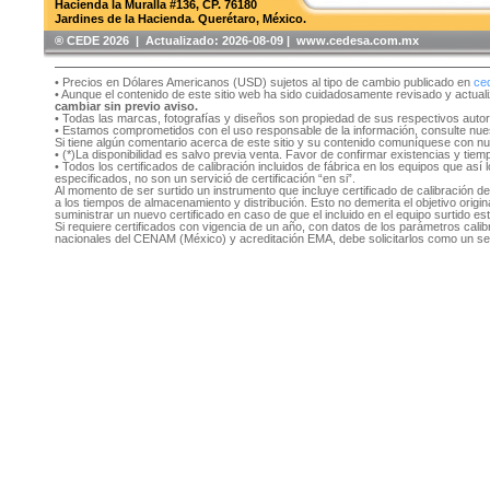
Hacienda la Muralla #136, CP. 76180
Jardines de la Hacienda. Querétaro, México.
®️ CEDE 2026 | Actualizado:
2026-08-09 | www.cedesa.com.mx
• Precios en Dólares Americanos (USD) sujetos al tipo de cambio publicado en
ce
• Aunque el contenido de este sitio web ha sido cuidadosamente revisado y actual
cambiar sin previo aviso.
• Todas las marcas, fotografías y diseños son propiedad de sus respectivos auto
• Estamos comprometidos con el uso responsable de la información, consulte nu
Si tiene algún comentario acerca de este sitio y su contenido comuníquese con n
• (*)La disponibilidad es salvo previa venta. Favor de confirmar existencias y tie
• Todos los certificados de calibración incluidos de fábrica en los equipos que as
especificados, no son un servició de certificación “en si”.
Al momento de ser surtido un instrumento que incluye certificado de calibración d
a los tiempos de almacenamiento y distribución. Esto no demerita el objetivo original
suministrar un nuevo certificado en caso de que el incluido en el equipo surtido e
Si requiere certificados con vigencia de un año, con datos de los parámetros cal
nacionales del CENAM (México) y acreditación EMA, debe solicitarlos como un se