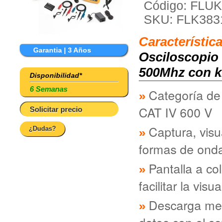
Código: FLUK
SKU: FLK383
Característic
Garantia | 3 Años
Osciloscopio d
500Mhz con ki
Disponibilidad*
6 Semanas
Categoría de 
CAT IV 600 V
Solicitar precio
Captura, visu
¿Dudas?
formas de ond
Pantalla a co
facilitar la vis
Descarga med