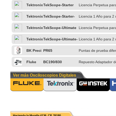
Tektronix
TekScope-Starter
Licencia Perpetua par
Tektronix
TekScope-Starter-
Licencia 1 Año para 2 
1Y
PC
Tektronix
TekScope-Ultimate
Licencia Perpetua par
Tektronix
TekScope-Ultimate-
Licencia 1 Año para 2
1Y
BK Preci
PR65
Puntas de prueba dife
sion
Fluke
BC190/830
Repuesto Adaptador de
190
Ver más Osciloscopios Digitales
Hacienda la Muralla #136, CP. 76180