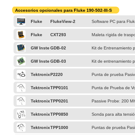
Accesorios opcionales para Fluke 190-502-III-S
Fluke
FlukeView-2
Software PC para Flu
Fluke
CXT293
Maleta rígida de traspo
GW Inste
GDB-02
Kit de Entrenamiento 
k
GW Inste
GDB-03
Kit de entrenamiento 
k
Tektronix
P2220
Punta de prueba Pasi
Tektronix
TPP0101
Punta de Prueba de V
Tektronix
TPP0201
Passive Probe: 200 M
Tektronix
TPP0850
Sonda para alta tensió
TekVPI
Tektronix
TPP1000
Puntas de prueba Pas