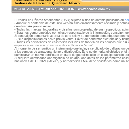
Jardines de la Hacienda. Querétaro, México.
®️ CEDE 2026 | Actualizado:
2026-08-07 | www.cedesa.com.mx
• Precios en Dólares Americanos (USD) sujetos al tipo de cambio publicado en
ce
• Aunque el contenido de este sitio web ha sido cuidadosamente revisado y actual
cambiar sin previo aviso.
• Todas las marcas, fotografías y diseños son propiedad de sus respectivos auto
• Estamos comprometidos con el uso responsable de la información, consulte nu
Si tiene algún comentario acerca de este sitio y su contenido comuníquese con n
• (*)La disponibilidad es salvo previa venta. Favor de confirmar existencias y tie
• Todos los certificados de calibración incluidos de fábrica en los equipos que as
especificados, no son un servició de certificación “en si”.
Al momento de ser surtido un instrumento que incluye certificado de calibración d
a los tiempos de almacenamiento y distribución. Esto no demerita el objetivo original
suministrar un nuevo certificado en caso de que el incluido en el equipo surtido e
Si requiere certificados con vigencia de un año, con datos de los parámetros cal
nacionales del CENAM (México) y acreditación EMA, debe solicitarlos como un se